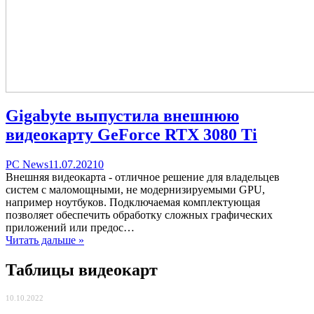
Gigabyte выпустила внешнюю
видеокарту GeForce RTX 3080 Ti
Categories
Posted
comments
PC News
11.07.2021
0
on
on
Внешняя видеокарта - отличное решение для владельцев
Gigabyte
систем с маломощными, не модернизируемыми GPU,
выпустила
например ноутбуков. Подключаемая комплектующая
внешнюю
позволяет обеспечить обработку сложных графических
видеокарту
приложений или предос…
GeForce
Читать дальше »
RTX
3080
Таблицы видеокарт
Ti
10.10.2022