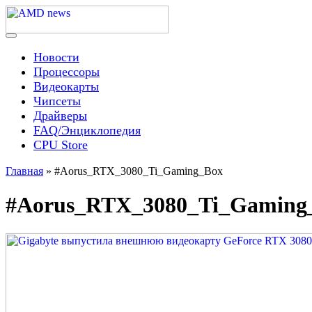
Skip
to
content
Menu
AMD news
Новости
Процессоры
Видеокарты
Чипсеты
Драйверы
FAQ/Энциклопедия
CPU Store
Главная
»
#Aorus_RTX_3080_Ti_Gaming_Box
#Aorus_RTX_3080_Ti_Gaming