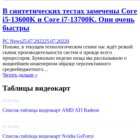
В синтетических тестах замечены Core
i5-13600K и Core i7-13700K. Они очень
быстры
Categories
Posted
comments
PC News
25.07.2022
25.07.2022
0
on
on
Похоже, в текущем технологическом сезоне нас ждёт резкий
В
скачок производительности систем и прежде всего
синтетических
процессоров. Буквально неделю назад мы рассказывали о
тестах
мощнейшем инженерном образце перспективного
замечены
среднебюджетного…
Core
Читать дальше »
i5-
13600K
Таблицы видеокарт
и
Core
10.10.2022
i7-
13700K.
Список-таблица видеокарт AMD ATI Radeon
Они
очень
быстры
07.10.2022
Список-таблица видеокарт Nvidia GeForce