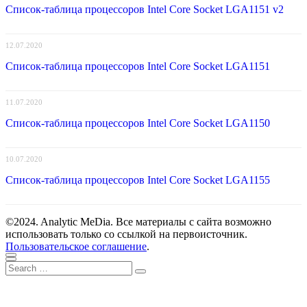
Список-таблица процессоров Intel Core Socket LGA1151 v2
12.07.2020
Список-таблица процессоров Intel Core Socket LGA1151
11.07.2020
Список-таблица процессоров Intel Core Socket LGA1150
10.07.2020
Список-таблица процессоров Intel Core Socket LGA1155
©2024. Analytic MeDia. Все материалы с сайта возможно
использовать только со ссылкой на первоисточник.
Пользовательское соглашение
.
Scroll
Close
Search
to
Search
for:
top