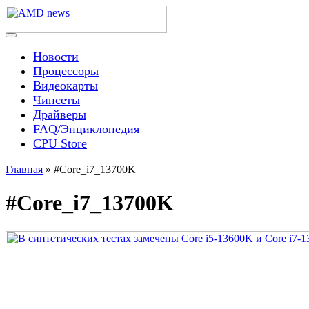
Skip
to
content
Menu
AMD news
Новости
Процессоры
Видеокарты
Чипсеты
Драйверы
FAQ/Энциклопедия
CPU Store
Главная
»
#Core_i7_13700K
#Core_i7_13700K