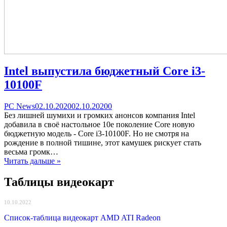
Intel выпустила бюджетный Core i3-
10100F
Categories
Posted
comments
PC News
02.10.2020
02.10.2020
0
on
on
Без лишней шумихи и громких анонсов компания Intel
Intel
добавила в своё настольное 10е поколение Core новую
выпустила
бюджетную модель - Core i3-10100F. Но не смотря на
бюджетный
рождение в полной тишине, этот камушек рискует стать
Core
весьма громк…
i3-
Читать дальше »
10100F
Таблицы видеокарт
10.10.2022
Список-таблица видеокарт AMD ATI Radeon