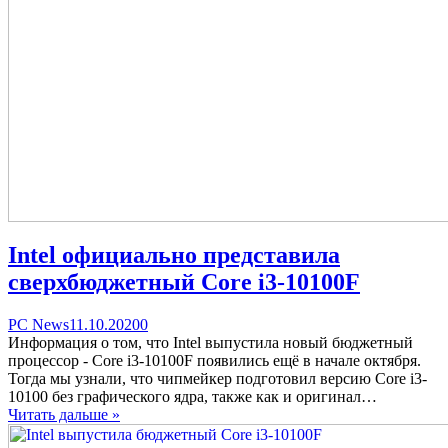
Intel официально представила
сверхбюджетный Core i3-10100F
Categories
Posted
comments
PC News
11.10.2020
0
on
on
Информация о том, что Intel выпустила новый бюджетный
Intel
процессор - Core i3-10100F появились ещё в начале октября.
официально
Тогда мы узнали, что чипмейкер подготовил версию Core i3-
представила
10100 без графического ядра, также как и оригинал…
сверхбюджетный
Читать дальше »
Core