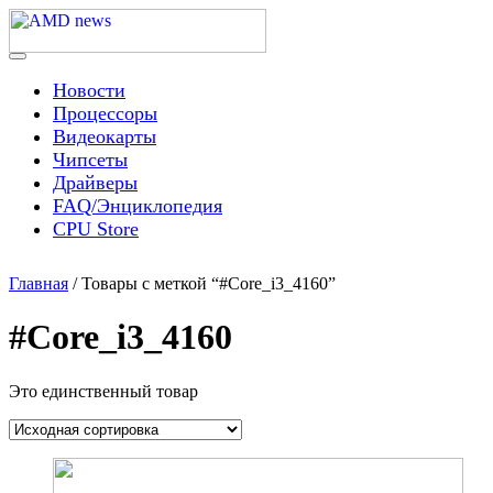
Skip
to
content
Menu
AMD news
Новости
Процессоры
Видеокарты
Чипсеты
Драйверы
FAQ/Энциклопедия
CPU Store
Главная
/ Товары с меткой “#Core_i3_4160”
#Core_i3_4160
Это единственный товар