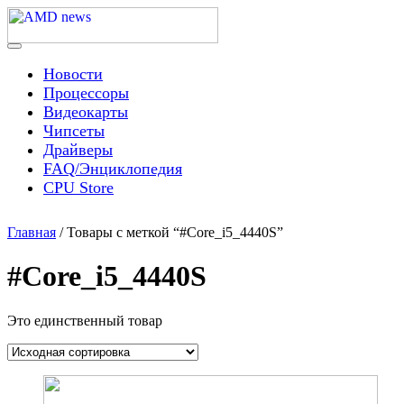
Skip
to
content
Menu
AMD news
Новости
Процессоры
Видеокарты
Чипсеты
Драйверы
FAQ/Энциклопедия
CPU Store
Главная
/ Товары с меткой “#Core_i5_4440S”
#Core_i5_4440S
Это единственный товар