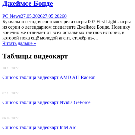
Джеймсе Бонде
Categories
Posted
comments
PC News
27.05.2026
27.05.2026
0
on
on
Буквально сегодня состоялся релиз игры 007 First Light - игры
Состоялся
из серии о легендарном спецагенте Джеймсе Бонде. Новинку
релиз
конечно же отличает от всех остальных тайтлов история, в
качественного
которой пока ещё молодой агент, стажёр из-…
стэлс
Читать дальше »
—
экшна
Таблицы видеокарт
007
First
10.10.2022
Light
о
Список-таблица видеокарт AMD ATI Radeon
молодом
Джеймсе
Бонде
07.10.2022
Список-таблица видеокарт Nvidia GeForce
06.09.2022
Список-таблица видеокарт Intel Arc