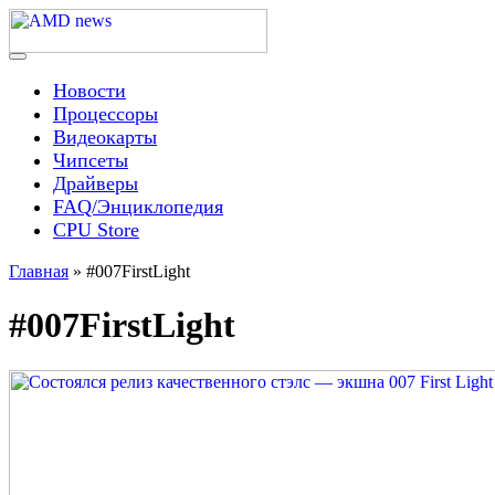
Skip
to
content
Menu
AMD news
Новости
Процессоры
Видеокарты
Чипсеты
Драйверы
FAQ/Энциклопедия
CPU Store
Главная
»
#007FirstLight
#007FirstLight