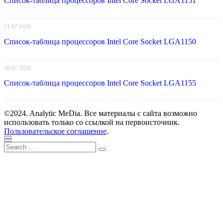
Список-таблица процессоров Intel Core Socket LGA1151
11.07.2020
Список-таблица процессоров Intel Core Socket LGA1150
10.07.2020
Список-таблица процессоров Intel Core Socket LGA1155
©2024. Analytic MeDia. Все материалы с сайта возможно
использовать только со ссылкой на первоисточник.
Пользовательское соглашение
.
Scroll
Close
Search
to
Search
for:
top