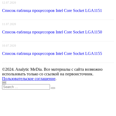
12.07.2020
Список-таблица процессоров Intel Core Socket LGA1151
11.07.2020
Список-таблица процессоров Intel Core Socket LGA1150
10.07.2020
Список-таблица процессоров Intel Core Socket LGA1155
©2024. Analytic MeDia. Все материалы с сайта возможно
использовать только со ссылкой на первоисточник.
Пользовательское соглашение
.
Scroll
Close
Search
to
Search
for:
top