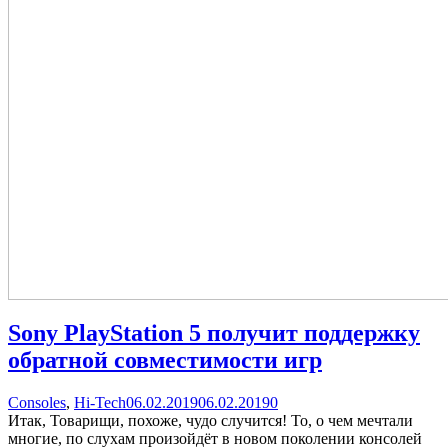
Sony PlayStation 5 получит поддержку
обратной совместимости игр
Categories
Posted
comments
Consoles
,
Hi-Tech
06.02.2019
06.02.2019
0
on
on
Итак, Товарищи, похоже, чудо случится! То, о чем мечтали
Sony
многие, по слухам произойдёт в новом поколении консолей