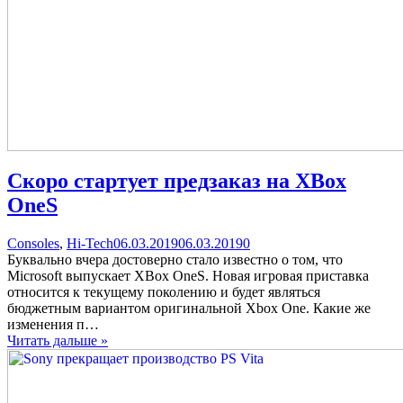
Скоро стартует предзаказ на XBox
OneS
Categories
Posted
comments
Consoles
,
Hi-Tech
06.03.2019
06.03.2019
0
on
on
Буквально вчера достоверно стало известно о том, что
Скоро
Microsoft выпускает XBox OneS. Новая игровая приставка
стартует
относится к текущему поколению и будет являться
предзаказ
бюджетным вариантом оригинальной Xbox One. Какие же
на
изменения п…
XBox
Читать дальше »
OneS