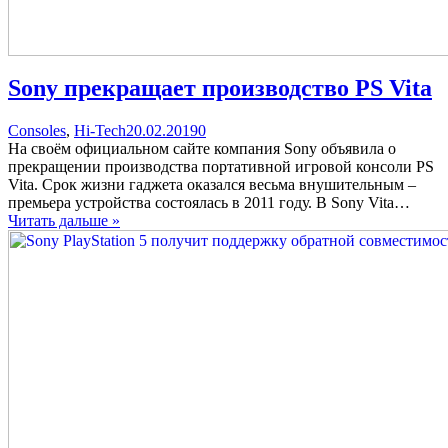
Sony прекращает производство PS Vita
Categories
Posted
comments
Consoles
,
Hi-Tech
20.02.2019
0
on
on
На своём официальном сайте компания Sony объявила о
Sony
прекращении производства портативной игровой консоли PS
прекращает
Vita. Срок жизни гаджета оказался весьма внушительным –
производство
премьера устройства состоялась в 2011 году. В Sony Vita…
PS
Читать дальше »
Vita