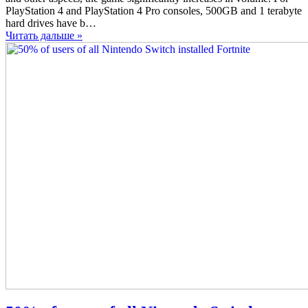
will
PlayStation 4 and PlayStation 4 Pro consoles, 500GB and 1 terabyte
release
hard drives have b…
PS4
Читать дальше »
Pro
with
the
hard
drive
of
2
Terabytes