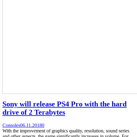
Sony will release PS4 Pro with the hard
drive of 2 Terabytes
Categories
Posted
comments
Consoles
06.11.2018
0
on
on
With the improvement of graphics quality, resolution, sound series
Sony
and other aspects, the game significantly increases in volume. For