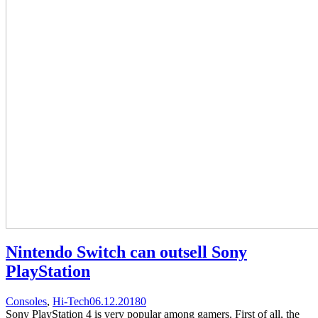
Nintendo Switch can outsell Sony
PlayStation
Categories
Posted
comments
Consoles
,
Hi-Tech
06.12.2018
0
on
on
Sony PlayStation 4 is very popular among gamers. First of all, the