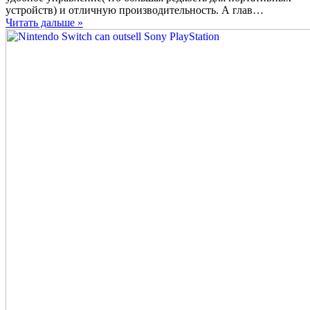
к
устройств) и отличную производительность. А глав…
выпуску
Читать дальше »
дешевую
версию
Switch