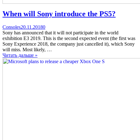
When will Sony introduce the PS5?
Categories
Posted
comments
Consoles
20.11.2018
0
on
on
Sony has announced that it will not participate in the world
When
exhibition E3 2019. This is the second expected event (the first was
will
Sony Experience 2018, the company just cancelled it), which Sony
Sony
will miss. Most likely, …
introduce
Читать дальше »
the
PS5?