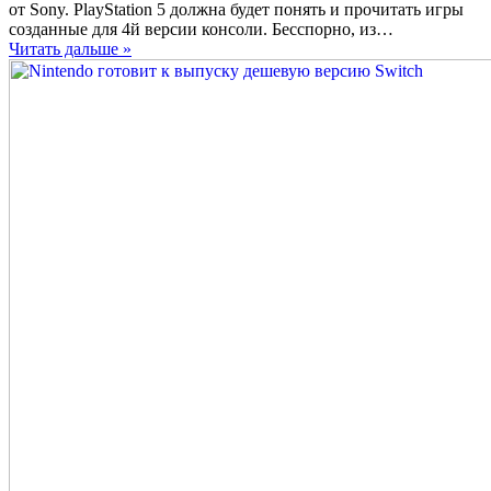
PlayStation
от Sony. PlayStation 5 должна будет понять и прочитать игры
5
созданные для 4й версии консоли. Бесспорно, из…
получит
Читать дальше »
поддержку
обратной
совместимости
игр