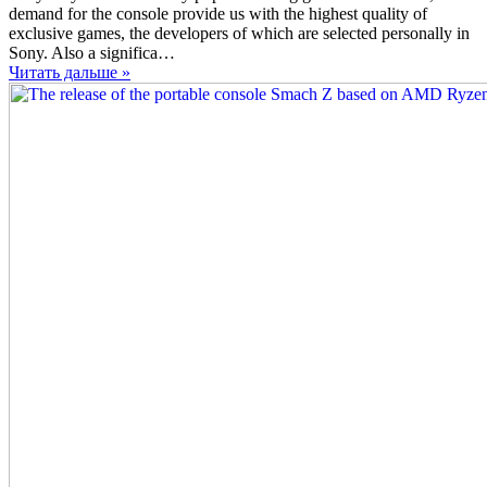
Nintendo
demand for the console provide us with the highest quality of
Switch
exclusive games, the developers of which are selected personally in
can
Sony. Also a significa…
outsell
Читать дальше »
Sony
PlayStation