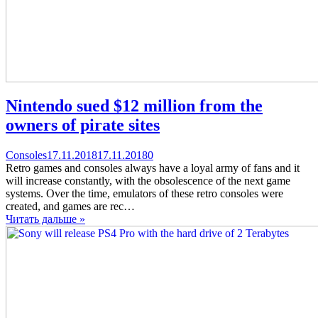
Nintendo sued $12 million from the
owners of pirate sites
Categories
Posted
comments
Consoles
17.11.2018
17.11.2018
0
on
on
Retro games and consoles always have a loyal army of fans and it
Nintendo
will increase constantly, with the obsolescence of the next game
sued
systems. Over the time, emulators of these retro consoles were
$12
created, and games are rec…
million
Читать дальше »
from
the
owners
of
pirate
sites