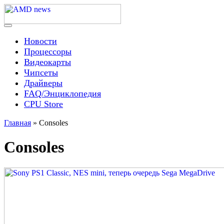
Skip
to
content
Menu
AMD news
Новости
Процессоры
Видеокарты
Чипсеты
Драйверы
FAQ/Энциклопедия
CPU Store
Главная
»
Consoles
Consoles