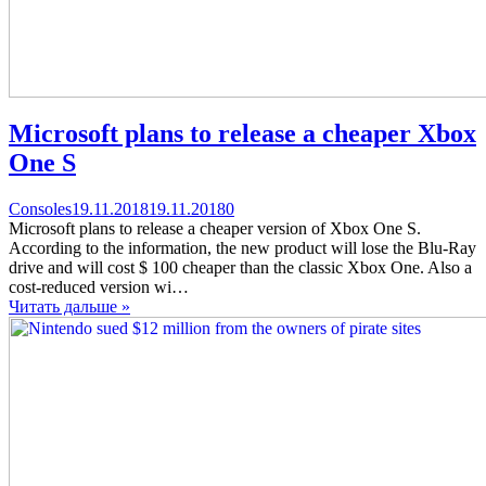
Microsoft plans to release a cheaper Xbox
One S
Categories
Posted
comments
Consoles
19.11.2018
19.11.2018
0
on
on
Microsoft plans to release a cheaper version of Xbox One S.
Microsoft
According to the information, the new product will lose the Blu-Ray
plans
drive and will cost $ 100 cheaper than the classic Xbox One. Also a
to
cost-reduced version wi…
release
Читать дальше »
a
cheaper
Xbox
One
S