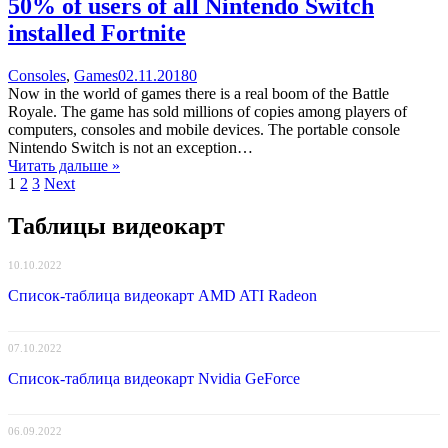
50% of users of all Nintendo Switch
installed Fortnite
Categories
Posted
comments
Consoles
,
Games
02.11.2018
0
on
on
Now in the world of games there is a real boom of the Battle
50%
Royale. The game has sold millions of copies among players of
of
computers, consoles and mobile devices. The portable console
users
Nintendo Switch is not an exception…
of
Читать дальше »
Навигация
Page
Page
Page
all
1
2
3
Next
Nintendo
по
Switch
Таблицы видеокарт
записям
installed
Fortnite
10.10.2022
Список-таблица видеокарт AMD ATI Radeon
07.10.2022
Список-таблица видеокарт Nvidia GeForce
06.09.2022