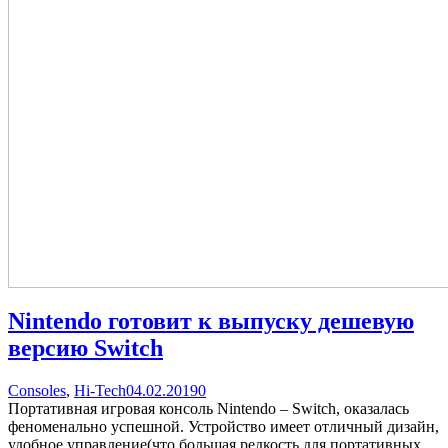
Nintendo готовит к выпуску дешевую
версию Switch
Categories
Posted
comments
Consoles
,
Hi-Tech
04.02.2019
0
on
on
Портативная игровая консоль Nintendo – Switch, оказалась
Nintendo
феноменально успешной. Устройство имеет отличный дизайн,
готовит
удобное управление(что большая редкость для портативных