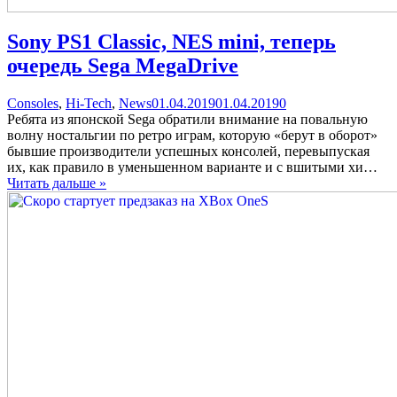
Sony PS1 Classic, NES mini, теперь
очередь Sega MegaDrive
Categories
Posted
comments
Consoles
,
Hi-Tech
,
News
01.04.2019
01.04.2019
0
on
on
Ребята из японской Sega обратили внимание на повальную
Sony
волну ностальгии по ретро играм, которую «берут в оборот»
PS1
бывшие производители успешных консолей, перевыпуская
Classic,
их, как правило в уменьшенном варианте и с вшитыми хи…
NES
Читать дальше »
mini,
теперь
очередь
Sega
MegaDrive