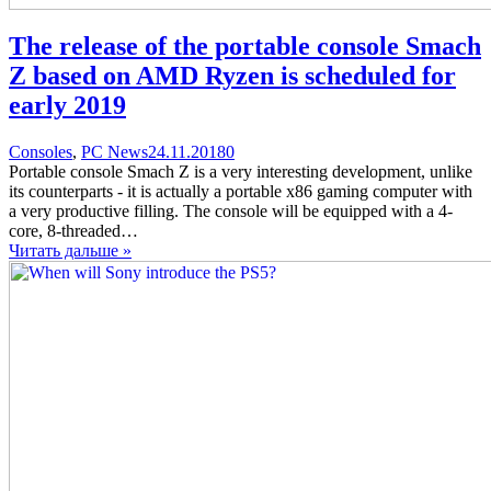
The release of the portable console Smach
Z based on AMD Ryzen is scheduled for
early 2019
Categories
Posted
comments
Consoles
,
PC News
24.11.2018
0
on
on
Portable console Smach Z is a very interesting development, unlike
The
its counterparts - it is actually a portable x86 gaming computer with
release
a very productive filling. The console will be equipped with a 4-
of
core, 8-threaded…
the
Читать дальше »
portable
console
Smach
Z
based
on
AMD
Ryzen
is
scheduled
for
early