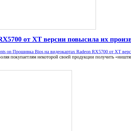
RX5700 от XT версии повысила их произ
ts on Прошивка Bios на видеокартах Radeon RX5700 от XT вер
оляя покупаетлям некоторой своей продукции получить «ништяк