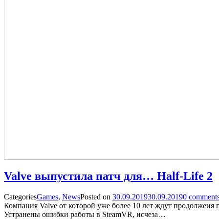
Valve выпустила патч для… Half-Life 2
Categories
Games
,
News
Posted on
30.09.2019
30.09.2019
0
comments 
Компания Valve от которой уже более 10 лет ждут продолжеия 
Устранены ошибки работы в SteamVR, исчеза…