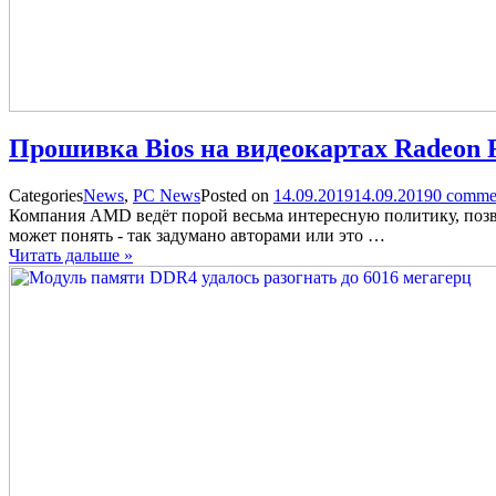
Прошивка Bios на видеокартах Radeon 
Categories
News
,
PC News
Posted on
14.09.2019
14.09.2019
0
commen
Компания AMD ведёт порой весьма интересную политику, позв
может понять - так задумано авторами или это …
Читать дальше »