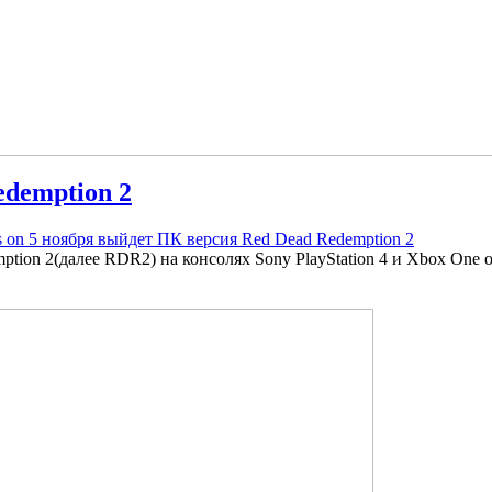
edemption 2
 on 5 ноября выйдет ПК версия Red Dead Redemption 2
mption 2(далее RDR2) на консолях Sony PlayStation 4 и Xbox On