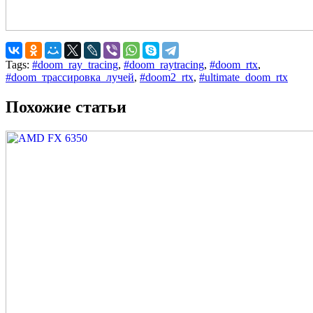
Tags:
#doom_ray_tracing
,
#doom_raytracing
,
#doom_rtx
,
#doom_трассировка_лучей
,
#doom2_rtx
,
#ultimate_doom_rtx
Похожие статьи