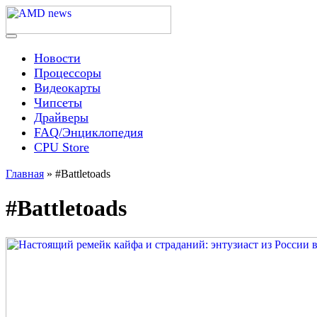
Skip
to
content
Menu
AMD news
Новости
Процессоры
Видеокарты
Чипсеты
Драйверы
FAQ/Энциклопедия
CPU Store
Главная
»
#Battletoads
#Battletoads