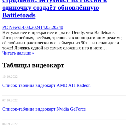
одиночку создаёт обновлённую
Battletoads
Categories
Posted
comments
PC News
14.03.2024
14.03.2024
0
on
on
Нет ужаснее и прекраснее игры на Dendy, чем Battletoads.
Настоящий
Интереснейшая, весёлая, трешовая в корпоративном режиме,
ремейк
её любили практически все геймеры из 90х... и ненавидели
кайфа
тоже! Являясь одной из самых сложных игр в исто…
и
Читать дальше »
страданий:
энтузиаст
Таблицы видеокарт
из
России
10.10.2022
в
одиночку
Список-таблица видеокарт AMD ATI Radeon
создаёт
обновлённую
Battletoads
07.10.2022
Список-таблица видеокарт Nvidia GeForce
06.09.2022