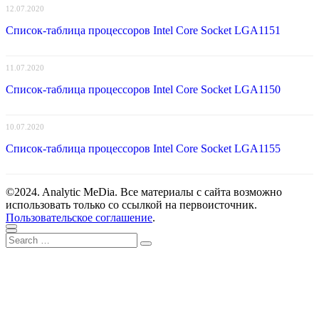
12.07.2020
Список-таблица процессоров Intel Core Socket LGA1151
11.07.2020
Список-таблица процессоров Intel Core Socket LGA1150
10.07.2020
Список-таблица процессоров Intel Core Socket LGA1155
©2024. Analytic MeDia. Все материалы с сайта возможно
использовать только со ссылкой на первоисточник.
Пользовательское соглашение
.
Scroll
Close
Search
to
Search
for:
top