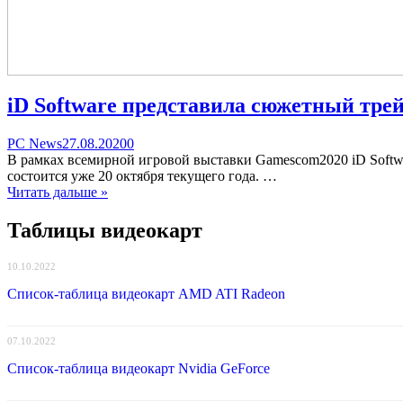
iD Software представила сюжетный тре
Categories
Posted
comments
PC News
27.08.2020
0
on
on
В рамках всемирной игровой выставки Gamescom2020 iD Softwar
iD
состоится уже 20 октября текущего года. …
Software
Читать дальше »
представила
сюжетный
Таблицы видеокарт
трейлер
дополнения
10.10.2022
к
Doom
Список-таблица видеокарт AMD ATI Radeon
Eternal
07.10.2022
Список-таблица видеокарт Nvidia GeForce