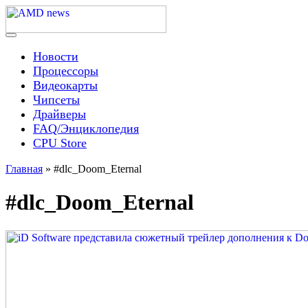
Skip
to
content
Menu
AMD news
Новости
Процессоры
Видеокарты
Чипсеты
Драйверы
FAQ/Энциклопедия
CPU Store
Главная
»
#dlc_Doom_Eternal
#dlc_Doom_Eternal