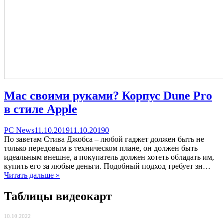
Mac своими руками? Корпус Dune Pro
в стиле Apple
Categories
Posted
comments
PC News
11.10.2019
11.10.2019
0
on
on
По заветам Стива Джобса – любой гаджет должен быть не
Mac
только передовым в техническом плане, он должен быть
своими
идеальным внешне, а покупатель должен хотеть обладать им,
руками?
купить его за любые деньги. Подобный подход требует зн…
Корпус
Читать дальше »
Dune
Pro
Таблицы видеокарт
в
стиле
10.10.2022
Apple