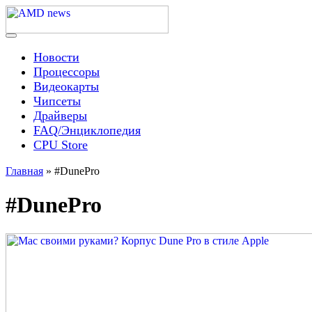
Skip
to
content
Menu
AMD news
Новости
Процессоры
Видеокарты
Чипсеты
Драйверы
FAQ/Энциклопедия
CPU Store
Главная
»
#DunePro
#DunePro