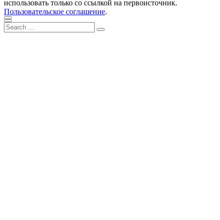
использовать только со ссылкой на первоисточник.
Пользовательское соглашение
.
Scroll
Close
Search
to
Search
for:
top