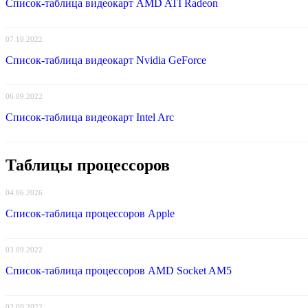
Список-таблица видеокарт AMD ATI Radeon
Windows
под
Arm
07.10.2022
процессоры
Список-таблица видеокарт Nvidia GeForce
06.09.2022
Список-таблица видеокарт Intel Arc
Таблицы процессоров
04.06.2026
Список-таблица процессоров Apple
03.09.2022
Список-таблица процессоров AMD Socket AM5
02.09.2022