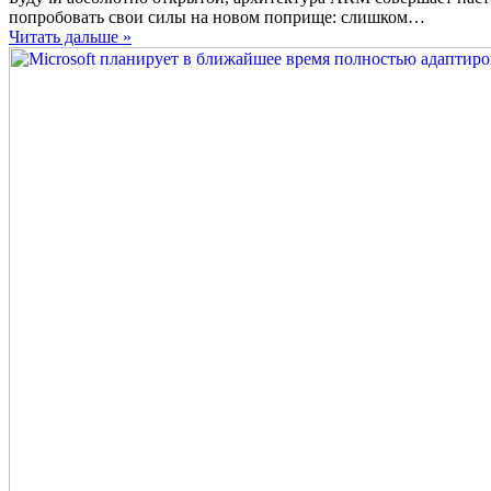
Microsoft
попробовать свои силы на новом поприще: слишком…
разрабатывает
Читать дальше »
собственные
серверные
и
мобильные
ARM
процессоры