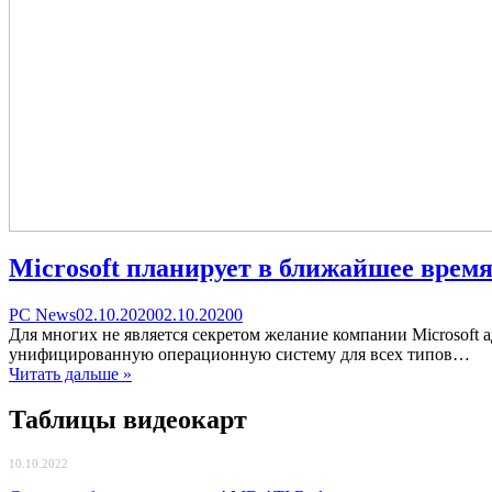
Microsoft планирует в ближайшее врем
Categories
Posted
comments
PC News
02.10.2020
02.10.2020
0
on
on
Для многих не является секретом желание компании Microsoft
Microsoft
унифицированную операционную систему для всех типов…
планирует
Читать дальше »
в
ближайшее
Таблицы видеокарт
время
полностью
10.10.2022
адаптировать
ОС