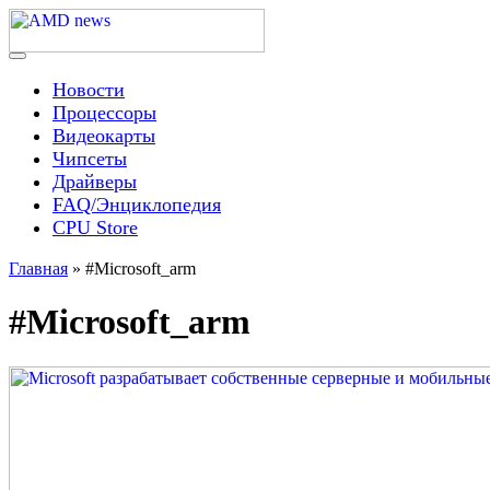
Skip
to
content
Menu
AMD news
Новости
Процессоры
Видеокарты
Чипсеты
Драйверы
FAQ/Энциклопедия
CPU Store
Главная
»
#Microsoft_arm
#Microsoft_arm