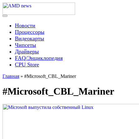
Skip
to
content
Menu
AMD news
Новости
Процессоры
Видеокарты
Чипсеты
Драйверы
FAQ/Энциклопедия
CPU Store
Главная
»
#Microsoft_CBL_Mariner
#Microsoft_CBL_Mariner