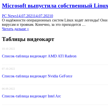
Microsoft выпустила собственный Linu
Categories
Posted
comments
PC News
14.07.2021
14.07.2021
0
on
on
О надёжности операционных систем Linux ходят легенды! Они 
Microsoft
вирусам и троянам. Конечно, за это приходится …
выпустила
Читать дальше »
собственный
Linux
Таблицы видеокарт
10.10.2022
Список-таблица видеокарт AMD ATI Radeon
07.10.2022
Список-таблица видеокарт Nvidia GeForce
06.09.2022
Список-таблица видеокарт Intel Arc