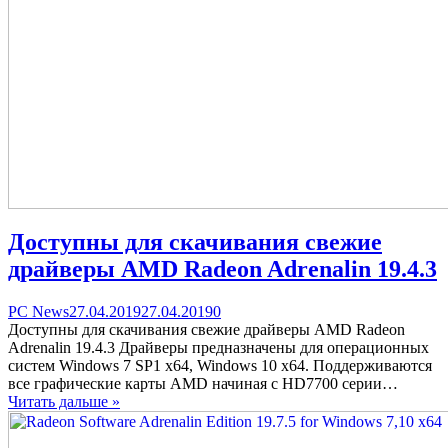
Доступны для скачивания свежие
драйверы AMD Radeon Adrenalin 19.4.3
Categories
Posted
comments
PC News
27.04.2019
27.04.2019
0
on
on
Доступны для скачивания свежие драйверы AMD Radeon
Доступны
Adrenalin 19.4.3 Драйверы предназначены для операционных
для
систем Windows 7 SP1 x64, Windows 10 x64. Поддерживаются
скачивания
все графические карты AMD начиная с HD7700 серии…
свежие
Читать дальше »
драйверы
AMD