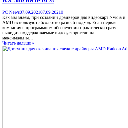
Categories
Posted
comments
PC News
07.09.2021
07.09.2021
0
on
on
Как мы знаем, при создании драйверов для видеокарт Nvidia и
С
AMD используют абсолютно разный подход. Если первая
помощью
компания в программном обеспечении практически сразу
обновлений
выводит поддерживаемые видеоускорители на
видеодрайверов
максимальны…
AMD
Читать дальше »
смогла
нарастить
производительность
Radeon
RX
580
на
8-
10%