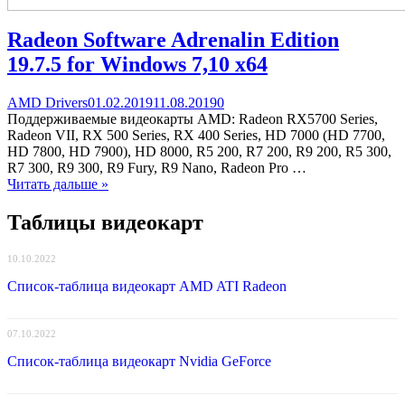
Radeon Software Adrenalin Edition
19.7.5 for Windows 7,10 x64
Categories
Posted
comments
AMD Drivers
01.02.2019
11.08.2019
0
on
on
Поддерживаемые видеокарты AMD: Radeon RX5700 Series,
Radeon
Radeon VII, RX 500 Series, RX 400 Series, HD 7000 (HD 7700,
Software
HD 7800, HD 7900), HD 8000, R5 200, R7 200, R9 200, R5 300,
Adrenalin
R7 300, R9 300, R9 Fury, R9 Nano, Radeon Pro …
Edition
Читать дальше »
19.7.5
for
Таблицы видеокарт
Windows
7,10
10.10.2022
x64
Список-таблица видеокарт AMD ATI Radeon
07.10.2022
Список-таблица видеокарт Nvidia GeForce