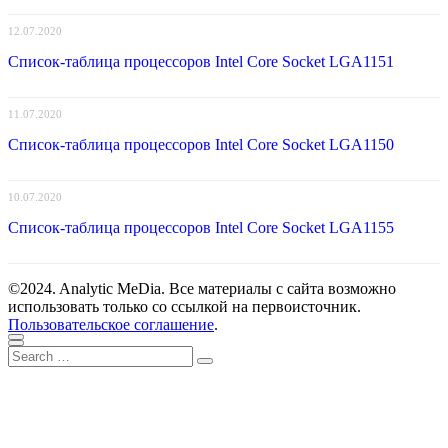
12.07.2020
Список-таблица процессоров Intel Core Socket LGA1151
11.07.2020
Список-таблица процессоров Intel Core Socket LGA1150
10.07.2020
Список-таблица процессоров Intel Core Socket LGA1155
©2024. Analytic MeDia. Все материалы с сайта возможно
использовать только со ссылкой на первоисточник.
Пользовательское соглашение
.
Scroll
Close
Search
to
Search
for:
top