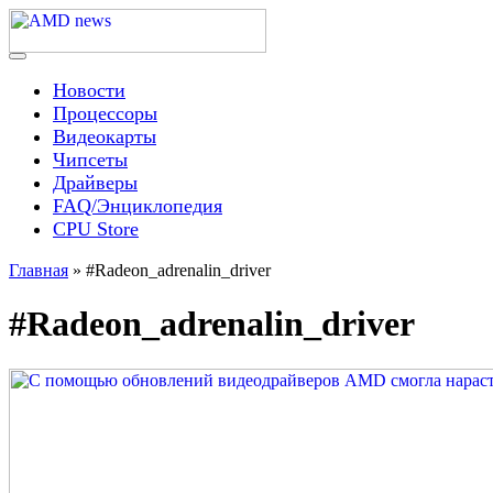
Skip
to
content
Menu
AMD news
Новости
Процессоры
Видеокарты
Чипсеты
Драйверы
FAQ/Энциклопедия
CPU Store
Главная
»
#Radeon_adrenalin_driver
#Radeon_adrenalin_driver