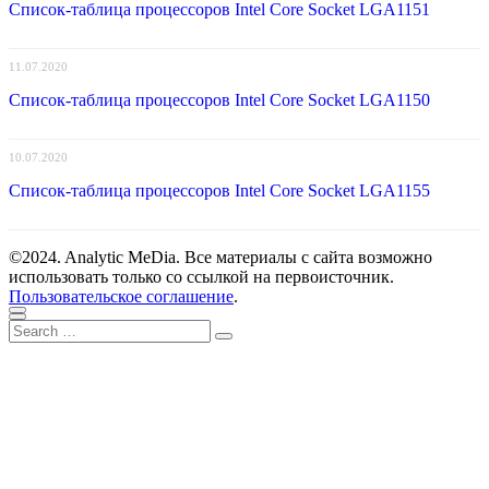
Список-таблица процессоров Intel Core Socket LGA1151
11.07.2020
Список-таблица процессоров Intel Core Socket LGA1150
10.07.2020
Список-таблица процессоров Intel Core Socket LGA1155
©2024. Analytic MeDia. Все материалы с сайта возможно
использовать только со ссылкой на первоисточник.
Пользовательское соглашение
.
Scroll
Close
Search
to
Search
for:
top