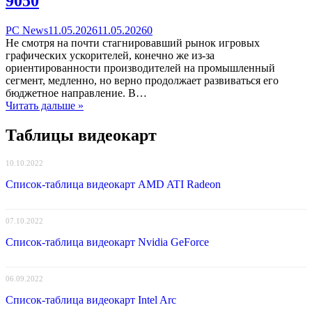
9050
Categories
Posted
comments
PC News
11.05.2026
11.05.2026
0
on
on
Не смотря на почти стагнировавший рынок игровых
AMD
графических ускорителей, конечно же из-за
готовит
ориентированности производителей на промышленный
к
сегмент, медленно, но верно продолжает развиваться его
релизу
бюджетное направление. В…
новую
Читать дальше »
бюджетную
видеокарту
Таблицы видеокарт
Radeon
RX
10.10.2022
9050
Список-таблица видеокарт AMD ATI Radeon
07.10.2022
Список-таблица видеокарт Nvidia GeForce
06.09.2022
Список-таблица видеокарт Intel Arc