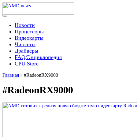
Skip
to
content
Menu
AMD news
Новости
Процессоры
Видеокарты
Чипсеты
Драйверы
FAQ/Энциклопедия
CPU Store
Главная
»
#RadeonRX9000
#RadeonRX9000