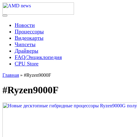
Skip
to
content
Menu
AMD news
Новости
Процессоры
Видеокарты
Чипсеты
Драйверы
FAQ/Энциклопедия
CPU Store
Главная
»
#Ryzen9000F
#Ryzen9000F