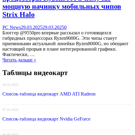
мощную начинку мобильных чипов
Strix Halo
Categories
Posted
comments
PC News
29.03.2025
29.03.2025
0
on
on
Блоггер @9550pro впервые рассказал о готовящихся
Новые
гибридных процессорах Ryzen9000G. Эти чипы станут
десктопные
приемниками актуальной линейки Ryzen8000G, но обещают
гибридные
настоящий прорыв в плане интегрированной графики.
процессоры
Фактически, …
Ryzen9000G
Читать дальше »
получат
мощную
Таблицы видеокарт
начинку
мобильных
10.10.2022
чипов
Strix
Список-таблица видеокарт AMD ATI Radeon
Halo
07.10.2022
Список-таблица видеокарт Nvidia GeForce
06.09.2022