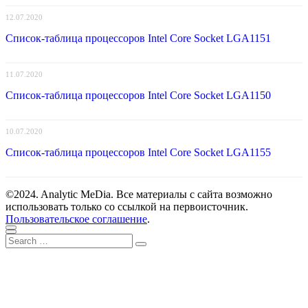
12.07.2020
Список-таблица процессоров Intel Core Socket LGA1151
11.07.2020
Список-таблица процессоров Intel Core Socket LGA1150
10.07.2020
Список-таблица процессоров Intel Core Socket LGA1155
©2024. Analytic MeDia. Все материалы с сайта возможно
использовать только со ссылкой на первоисточник.
Пользовательское соглашение
.
Scroll
Close
Search
to
Search
for:
top