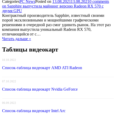
Categories
PC News
Posted on
13.08.2021
13.08.2021
0
comments
on Sapphire выпустила майнинг версию Radeon RX 570 с
двумя GPU
Контрактный производитель Sapphire, известный своими
порой эксклюзивными и мощнейшими графическими
решениями в очередной раз смог удивить рынок. На этот раз
компания выпустила уникальный Radeon RX 570,
отличающийся от с…
Читать дальше »
Таблицы видеокарт
10.10.2022
Список-таблица видеокарт AMD ATI Radeon
07.10.2022
Список-таблица видеокарт Nvidia GeForce
06.09.2022
Список-таблица видеокарт Intel Arc