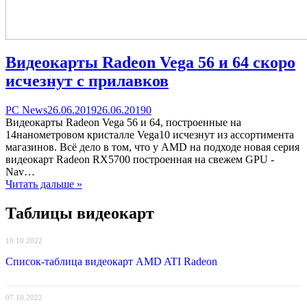
Видеокарты Radeon Vega 56 и 64 скоро
исчезнут с прилавков
Categories
Posted
comments
PC News
26.06.2019
26.06.2019
0
on
on
Видеокарты Radeon Vega 56 и 64, построенные на
Видеокарты
14нанометровом кристалле Vega10 исчезнут из ассортимента
Radeon
магазинов. Всё дело в том, что у AMD на подходе новая серия
Vega
видеокарт Radeon RX5700 построенная на свежем GPU -
56
Nav…
и
Читать дальше »
64
скоро
Таблицы видеокарт
исчезнут
с
10.10.2022
прилавков
Список-таблица видеокарт AMD ATI Radeon
07.10.2022