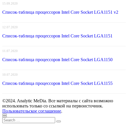
15.09.2020
Список-таблица процессоров Intel Core Socket LGA1151 v2
12.07.2020
Список-таблица процессоров Intel Core Socket LGA1151
11.07.2020
Список-таблица процессоров Intel Core Socket LGA1150
10.07.2020
Список-таблица процессоров Intel Core Socket LGA1155
©2024. Analytic MeDia. Все материалы с сайта возможно
использовать только со ссылкой на первоисточник.
Пользовательское соглашение
.
Scroll
Close
Search
to
Search
for:
top