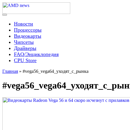
Skip
to
content
Menu
AMD news
Новости
Процессоры
Видеокарты
Чипсеты
Драйверы
FAQ/Энциклопедия
CPU Store
Главная
»
#vega56_vega64_уходят_с_рынка
#vega56_vega64_уходят_с_рын