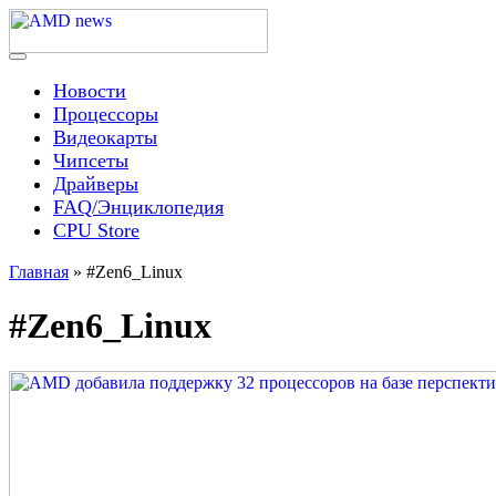
Skip
to
content
Menu
AMD news
Новости
Процессоры
Видеокарты
Чипсеты
Драйверы
FAQ/Энциклопедия
CPU Store
Главная
»
#Zen6_Linux
#Zen6_Linux