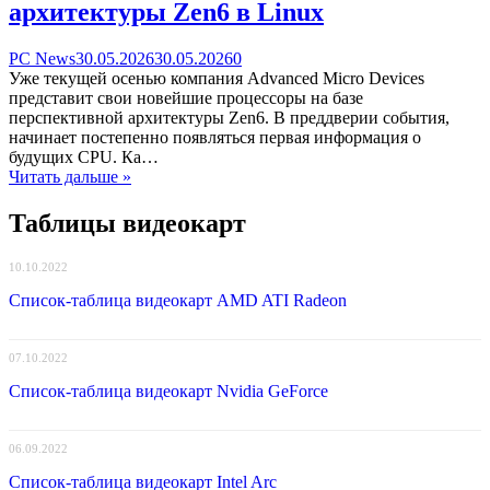
архитектуры Zen6 в Linux
Categories
Posted
comments
PC News
30.05.2026
30.05.2026
0
on
on
Уже текущей осенью компания Advanced Micro Devices
AMD
представит свои новейшие процессоры на базе
добавила
перспективной архитектуры Zen6. В преддверии события,
поддержку
начинает постепенно появляться первая информация о
32
будущих CPU. Ка…
процессоров
Читать дальше »
на
базе
Таблицы видеокарт
перспективной
архитектуры
10.10.2022
Zen6
в
Список-таблица видеокарт AMD ATI Radeon
Linux
07.10.2022
Список-таблица видеокарт Nvidia GeForce
06.09.2022
Список-таблица видеокарт Intel Arc