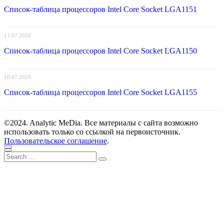
Список-таблица процессоров Intel Core Socket LGA1151
11.07.2020
Список-таблица процессоров Intel Core Socket LGA1150
10.07.2020
Список-таблица процессоров Intel Core Socket LGA1155
©2024. Analytic MeDia. Все материалы с сайта возможно
использовать только со ссылкой на первоисточник.
Пользовательское соглашение
.
Scroll
Close
Search
to
Search
for:
top