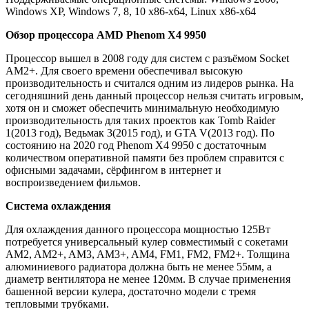
Windows XP, Windows 7, 8, 10 x86-x64, Linux x86-x64
Обзор процессора AMD Phenom X4 9950
Процессор вышел в 2008 году для систем с разъёмом Socket
AM2+. Для своего времени обеспечивал высокую
производительность и считался одним из лидеров рынка. На
сегодняшний день данный процессор нельзя считать игровым,
хотя он и сможет обеспечить минимальную необходимую
производительность для таких проектов как Tomb Raider
1(2013 год), Ведьмак 3(2015 год), и GTA V(2013 год). По
состоянию на 2020 год Phenom X4 9950 с достаточным
количеством оперативной памяти без проблем справится с
офисными задачами, сёрфингом в интернет и
воспроизведением фильмов.
Система охлаждения
Для охлаждения данного процессора мощностью 125Вт
потребуется универсальный кулер совместимый с сокетами
AM2, AM2+, AM3, AM3+, AM4, FM1, FM2, FM2+. Толщина
алюминиевого радиатора должна быть не менее 55мм, а
диаметр вентилятора не менее 120мм. В случае применения
башенной версии кулера, достаточно модели с тремя
тепловыми трубками.