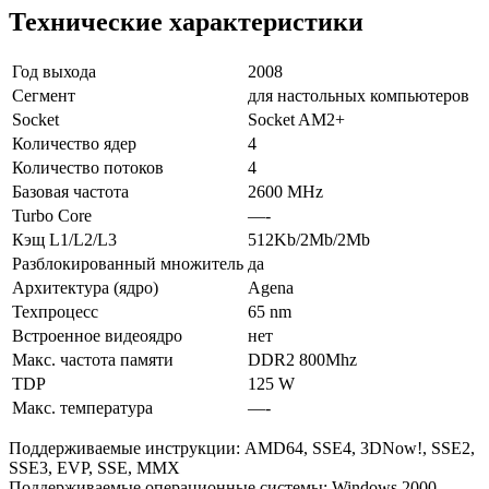
Технические характеристики
Год выхода
2008
Сегмент
для настольных компьютеров
Socket
Socket AM2+
Количество ядер
4
Количество потоков
4
Базовая частота
2600 MHz
Turbo Core
—-
Кэщ L1/L2/L3
512Kb/2Mb/2Mb
Разблокированный множитель
да
Архитектура (ядро)
Agena
Техпроцесс
65 nm
Встроенное видеоядро
нет
Макс. частота памяти
DDR2 800Mhz
TDP
125 W
Макс. температура
—-
Поддерживаемые инструкции: AMD64, SSE4, 3DNow!, SSE2,
SSE3, EVP, SSE, MMX
Поддерживаемые операционные системы: Windows 2000,