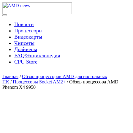
Skip
to
content
Menu
AMD news
Новости
Процессоры
Видеокарты
Чипсеты
Драйверы
FAQ/Энциклопедия
CPU Store
Главная
/
Обзор процессоров AMD для настольных
ПК
/
Процессоры Socket AM2+
/ Обзор процессора AMD
Phenom X4 9950