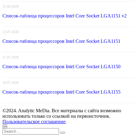
15.09.2020
Список-таблица процессоров Intel Core Socket LGA1151 v2
12.07.2020
Список-таблица процессоров Intel Core Socket LGA1151
11.07.2020
Список-таблица процессоров Intel Core Socket LGA1150
10.07.2020
Список-таблица процессоров Intel Core Socket LGA1155
©2024. Analytic MeDia. Все материалы с сайта возможно
использовать только со ссылкой на первоисточник.
Пользовательское соглашение
.
Scroll
Close
Search
to
Search
for:
top