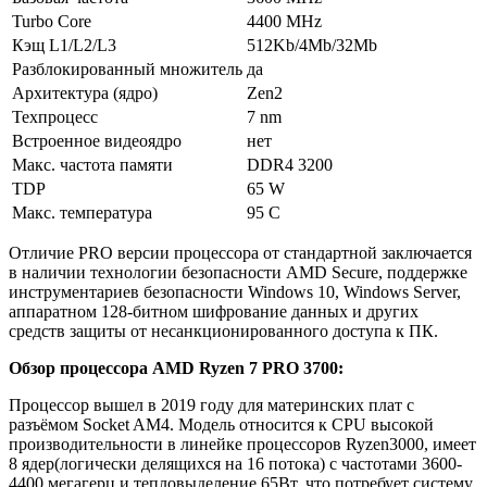
Turbo Core
4400 MHz
Кэщ L1/L2/L3
512Kb/4Mb/32Mb
Разблокированный множитель
да
Архитектура (ядро)
Zen2
Техпроцесс
7 nm
Встроенное видеоядро
нет
Макс. частота памяти
DDR4 3200
TDP
65 W
Макс. температура
95 C
Отличие PRO версии процессора от стандартной заключается
в наличии технологии безопасности AMD Secure, поддержке
инструментариев безопасности Windows 10, Windows Server,
аппаратном 128-битном шифрование данных и других
средств защиты от несанкционированного доступа к ПК.
Обзор процессора AMD Ryzen 7 PRO 3700:
Процессор вышел в 2019 году для материнских плат с
разъёмом Socket AM4. Модель относится к CPU высокой
производительности в линейке процессоров Ryzen3000, имеет
8 ядер(логически делящихся на 16 потока) с частотами 3600-
4400 мегагерц и тепловыделение 65Вт, что потребует систему