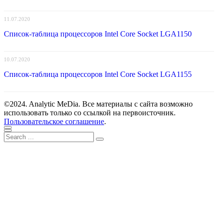
11.07.2020
Список-таблица процессоров Intel Core Socket LGA1150
10.07.2020
Список-таблица процессоров Intel Core Socket LGA1155
©2024. Analytic MeDia. Все материалы с сайта возможно
использовать только со ссылкой на первоисточник.
Пользовательское соглашение
.
Scroll
Close
Search
to
Search
for:
top