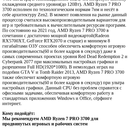
охлаждения среднего уровня(до 120Вт). AMD Ryzen 7 PRO
3700 исполнен по технологическим нормам 7нм и несёт в
себе архитектуру Zen2. В момент появления на рынке данный
процессор считался высокопроизводительным вариантом для
игр и требовательных к вычислительным ресурсам программ.
По состоянию на 2021 год, AMD Ryzen 7 PRO 3700 в
сочетании с достаточно мощной видеокартой(Radeon
RX5700XT, GeForce RTX2070 и старше) и минимум 8
гигабайтами ОЗУ способен обеспечить комфортную игровую
производительность(60 и более кадров в секунду) даже в
самых современных проектах уровня Red Dead Redemption 2 и
Cyberpank 2077 при максимальных настройках графики и
разрешении Full HD(1920*1080). В немолодых играх на
подобии GTA V и Tomb Raider 2013, AMD Ryzen 7 PRO 3700
также обеспечит комфортную игровую
производительность(60 и более кадров в секунду) при ультра
настройках графики. Данный CPU без проблем справится с
офисными задачами, обеспечивая комфортную работу в
стандартных приложениях Windows и Office, сёрфинге
интернет.
Кому подойдёт:
Мы рекомендуем AMD Ryzen 7 PRO 3700 для
продвинутых игровых и рабочих систем