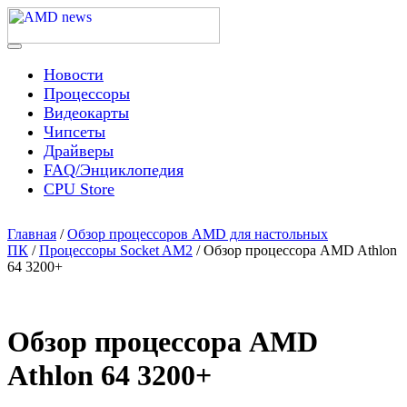
Skip
to
content
Menu
AMD news
Новости
Процессоры
Видеокарты
Чипсеты
Драйверы
FAQ/Энциклопедия
CPU Store
Главная
/
Обзор процессоров AMD для настольных
ПК
/
Процессоры Socket AM2
/ Обзор процессора AMD Athlon
64 3200+
Обзор процессора AMD
Athlon 64 3200+