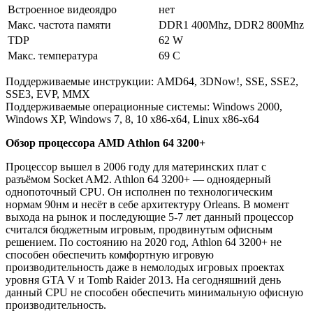
Встроенное видеоядро
нет
Макс. частота памяти
DDR1 400Mhz, DDR2 800Mhz
TDP
62 W
Макс. температура
69 C
Поддерживаемые инструкции: AMD64, 3DNow!, SSE, SSE2,
SSE3, EVP, MMX
Поддерживаемые операционные системы: Windows 2000,
Windows XP, Windows 7, 8, 10 x86-x64, Linux x86-x64
Обзор процессора AMD Athlon 64 3200+
Процессор вышел в 2006 году для материнских плат с
разъёмом Socket AM2. Athlon 64 3200+ — одноядерный
однопоточный CPU. Он исполнен по технологическим
нормам 90нм и несёт в себе архитектуру Orleans. В момент
выхода на рынок и последующие 5-7 лет данный процессор
считался бюджетным игровым, продвинутым офисным
решением. По состоянию на 2020 год, Athlon 64 3200+ не
способен обеспечить комфортную игровую
производительность даже в немолодых игровых проектах
уровня GTA V и Tomb Raider 2013. На сегодняшний день
данный CPU не способен обеспечить минимальную офисную
производительность.