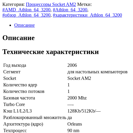
Категория:
Процессоры Socket AM2
Метки:
#AMD_Athlon_64_3200
,
#Athlon_64_3200
,
#обзор_Athlon_64_3200
,
#характеристики_Athlon_64_3200
Описание
Описание
Технические характеристики
Год выхода
2006
Сегмент
для настольных компьютеров
Socket
Socket AM2
Количество ядер
1
Количество потоков
1
Базовая частота
2000 Mhz
Turbo Core
—-
Кэш L1/L2/L3
128Kb/512Kb/—
Разблокированный множитель
да
Архитектура (ядро)
Orleans
Техпроцесс
90 nm