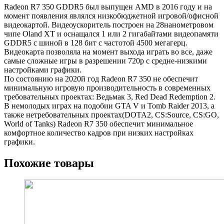
Radeon R7 350 GDDR5 был выпущен AMD в 2016 году и на
момент появления являлся низкобюджетной игровой/офисной
видеокартой. Видеоускоритель построен на 28нанометровом
чипе Oland XT и оснащался 1 или 2 гигабайтами видеопамяти
GDDR5 с шиной в 128 бит с частотой 4500 мегагерц.
Видеокарта позволяла на момент выхода играть во все, даже
самые сложные игры в разрешении 720p с средне-низкими
настройками графики.
По состоянию на 2020й год Radeon R7 350 не обеспечит
минимальную игровую производительность в современных
требовательных проектах: Ведьмак 3, Red Dead Redemption 2.
В немолодых играх на подобии GTA V и Tomb Raider 2013, а
также нетребовательных проектах(DOTA2, CS:Source, CS:GO,
World of Tanks) Radeon R7 350 обеспечит минимальное
комфортное количество кадров при низких настройках
графики.
Похожие товары