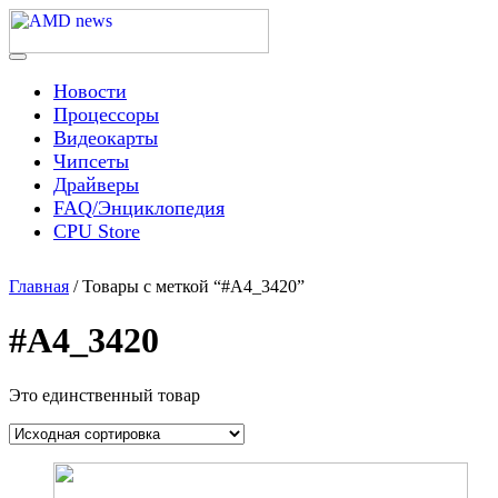
Skip
to
content
Menu
AMD news
Новости
Процессоры
Видеокарты
Чипсеты
Драйверы
FAQ/Энциклопедия
CPU Store
Главная
/ Товары с меткой “#A4_3420”
#A4_3420
Это единственный товар