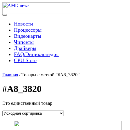
Skip
to
content
Menu
AMD news
Новости
Процессоры
Видеокарты
Чипсеты
Драйверы
FAQ/Энциклопедия
CPU Store
Главная
/ Товары с меткой “#A8_3820”
#A8_3820
Это единственный товар