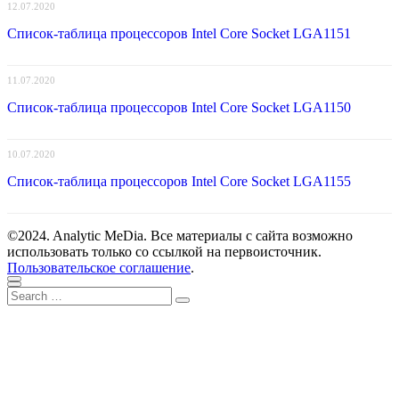
12.07.2020
Список-таблица процессоров Intel Core Socket LGA1151
11.07.2020
Список-таблица процессоров Intel Core Socket LGA1150
10.07.2020
Список-таблица процессоров Intel Core Socket LGA1155
©2024. Analytic MeDia. Все материалы с сайта возможно
использовать только со ссылкой на первоисточник.
Пользовательское соглашение
.
Scroll
Close
Search
to
Search
for:
top