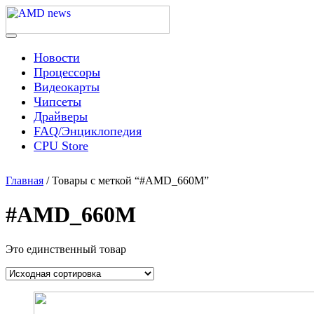
Skip
to
content
Menu
AMD news
Новости
Процессоры
Видеокарты
Чипсеты
Драйверы
FAQ/Энциклопедия
CPU Store
Главная
/ Товары с меткой “#AMD_660M”
#AMD_660M
Это единственный товар