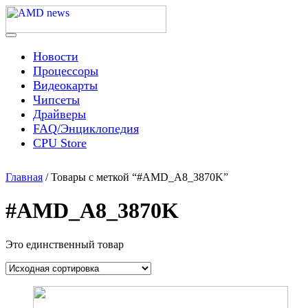
Skip
to
content
Menu
AMD news
Новости
Процессоры
Видеокарты
Чипсеты
Драйверы
FAQ/Энциклопедия
CPU Store
Главная
/ Товары с меткой “#AMD_A8_3870K”
#AMD_A8_3870K
Это единственный товар