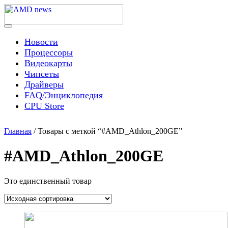
Skip
to
content
Menu
AMD news
Новости
Процессоры
Видеокарты
Чипсеты
Драйверы
FAQ/Энциклопедия
CPU Store
Главная
/ Товары с меткой “#AMD_Athlon_200GE”
#AMD_Athlon_200GE
Это единственный товар