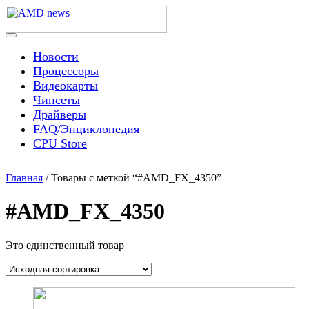
Skip
to
content
Menu
AMD news
Новости
Процессоры
Видеокарты
Чипсеты
Драйверы
FAQ/Энциклопедия
CPU Store
Главная
/ Товары с меткой “#AMD_FX_4350”
#AMD_FX_4350
Это единственный товар