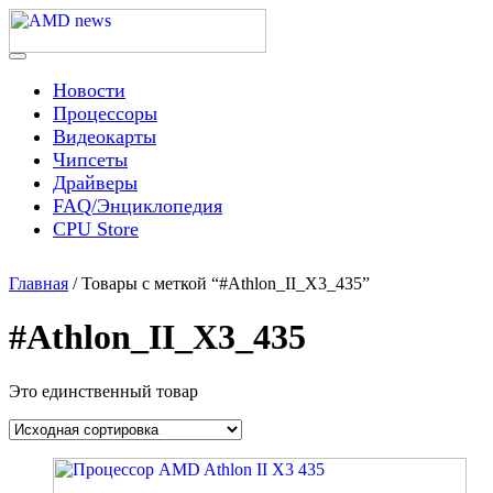
Skip
to
content
Menu
AMD news
Новости
Процессоры
Видеокарты
Чипсеты
Драйверы
FAQ/Энциклопедия
CPU Store
Главная
/ Товары с меткой “#Athlon_II_X3_435”
#Athlon_II_X3_435
Это единственный товар