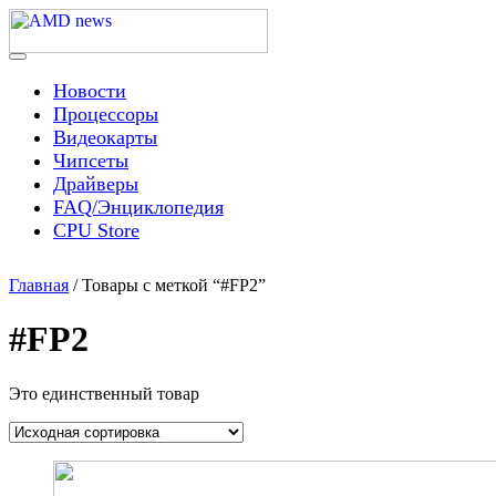
Skip
to
content
Menu
AMD news
Новости
Процессоры
Видеокарты
Чипсеты
Драйверы
FAQ/Энциклопедия
CPU Store
Главная
/ Товары с меткой “#FP2”
#FP2
Это единственный товар