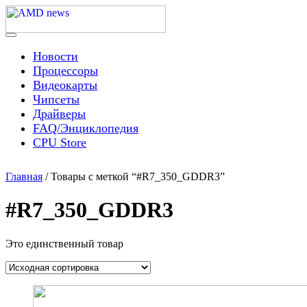
Skip
to
content
Menu
AMD news
Новости
Процессоры
Видеокарты
Чипсеты
Драйверы
FAQ/Энциклопедия
CPU Store
Главная
/ Товары с меткой “#R7_350_GDDR3”
#R7_350_GDDR3
Это единственный товар