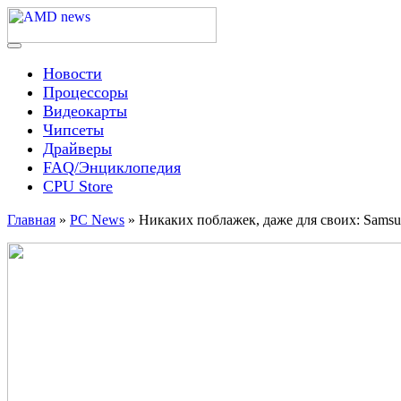
Skip
to
content
Menu
AMD news
Новости
Процессоры
Видеокарты
Чипсеты
Драйверы
FAQ/Энциклопедия
CPU Store
Главная
»
PC News
»
Никаких поблажек, даже для своих: Samsu