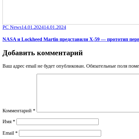
Category
Posted
PC News
14.01.2024
14.01.2024
on
NASA и Lockheed Martin представили X-59 — прототип перв
Добавить комментарий
Ваш адрес email не будет опубликован.
Обязательные поля пом
Комментарий
*
Имя
*
Email
*