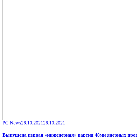
Category
Posted
PC News
26.10.2021
26.10.2021
on
Выпущена первая «инженерная» партия 48ми ядерных про