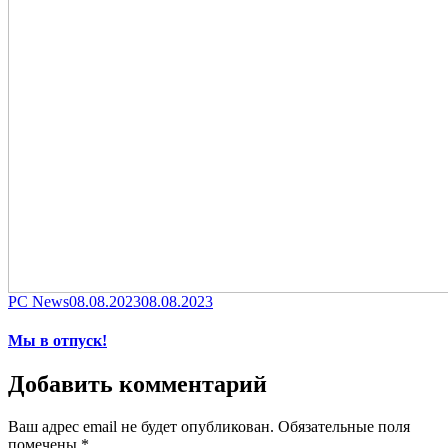
Category
Posted
PC News
08.08.2023
08.08.2023
on
Мы в отпуск!
Добавить комментарий
Ваш адрес email не будет опубликован.
Обязательные поля
помечены
*