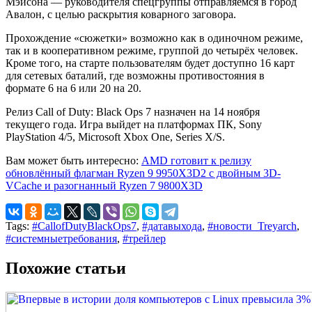
Мэйсона — руководителя спецгруппы отправляемся в город
Авалон, с целью раскрытия коварного заговора.
Прохождение «сюжетки» возможно как в одиночном режиме,
так и в кооперативном режиме, группой до четырёх человек.
Кроме того, на старте пользователям будет доступно 16 карт
для сетевых баталий, где возможны противостояния в
формате 6 на 6 или 20 на 20.
Релиз Call of Duty: Black Ops 7 назначен на 14 ноября
текущего года. Игра выйдет на платформах ПК, Sony
PlayStation 4/5, Microsoft Xbox One, Series X/S.
Вам может быть интересно:
AMD готовит к релизу
обновлённый флагман Ryzen 9 9950X3D2 с двойным 3D-
VCache и разогнанный Ryzen 7 9800X3D
Tags:
#CallofDutyBlackOps7
,
#датавыхода
,
#новости_Treyarch
,
#системныетребования
,
#трейлер
Похожие статьи