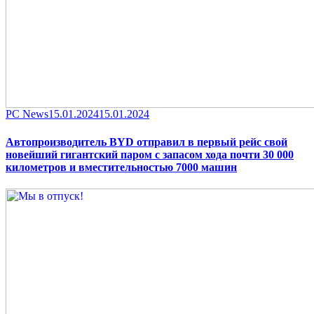
Category
Posted
PC News
15.01.2024
15.01.2024
on
Автопроизводитель BYD отправил в первый рейс свой
новейший гигантский паром с запасом хода почти 30 000
километров и вместительностью 7000 машин