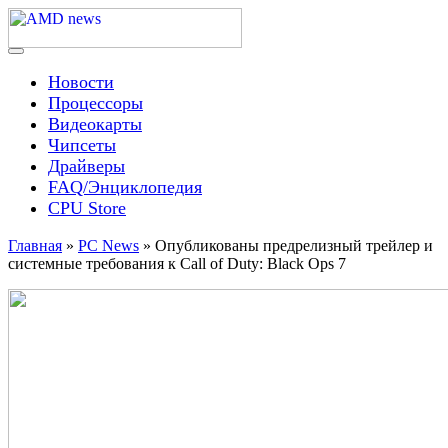
Skip
to
content
Menu
AMD news
Новости
Процессоры
Видеокарты
Чипсеты
Драйверы
FAQ/Энциклопедия
CPU Store
Главная
»
PC News
»
Опубликованы предрелизный трейлер и
системные требования к Call of Duty: Black Ops 7