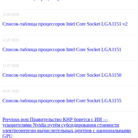
15.09.2020
Список-таблица процессоров Intel Core Socket LGA1151 v2
12.07.2020
Список-таблица процессоров Intel Core Socket LGA1151
11.07.2020
Список-таблица процессоров Intel Core Socket LGA1150
10.07.2020
Список-таблица процессоров Intel Core Socket LGA1155
Навигация
Previous
Previous post
Правительство КНР борется с ИИ —
post:
ускорителями Nvidia путём субсидирования стоимости
по
электроэнергии вычислительных центров с национальными
записям
GPU