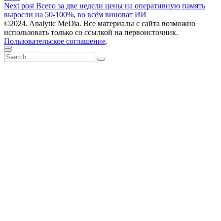
Next
Next post
Всего за две недели цены на оперативную память
post:
выросли на 50-100%, во всём виноват ИИ
©2024. Analytic MeDia. Все материалы с сайта возможно
использовать только со ссылкой на первоисточник.
Пользовательское соглашение
.
Scroll
Close
Search
to
Search
for:
top