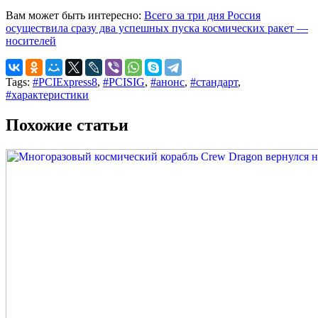
Вам может быть интересно:
Всего за три дня Россия
осуществила сразу два успешных пуска космических ракет —
носителей
Tags:
#PCIExpress8
,
#PCISIG
,
#анонс
,
#стандарт
,
#характеристики
Похожие статьи