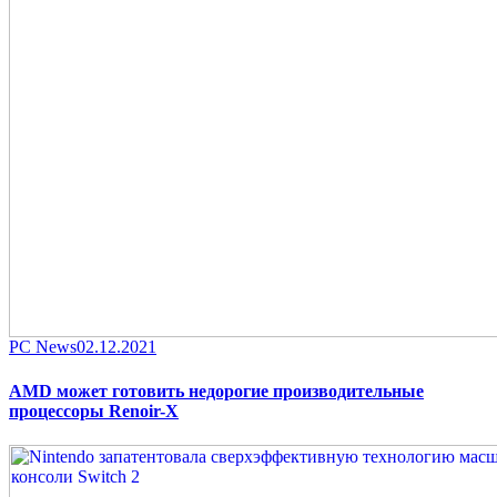
Category
Posted
PC News
02.12.2021
on
AMD может готовить недорогие производительные
процессоры Renoir-X