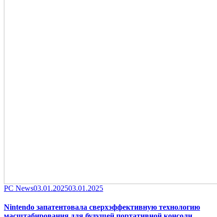
Category
Posted
PC News
03.01.2025
03.01.2025
on
Nintendo запатентовала сверхэффективную технологию
масштабирования для будущей портативной консоли