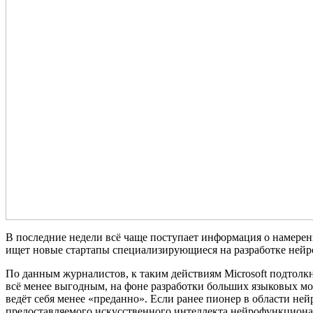
В последние недели всё чаще поступает информация о намерения
ищет новые стартапы специализирующиеся на разработке нейро
По данным журналистов, к таким действиям Microsoft подтолк
всё менее выгодным, на фоне разработки больших языковых м
ведёт себя менее «преданно». Если ранее пионер в области ней
предоставляемого искусственного интеллекта нейрофункционал 