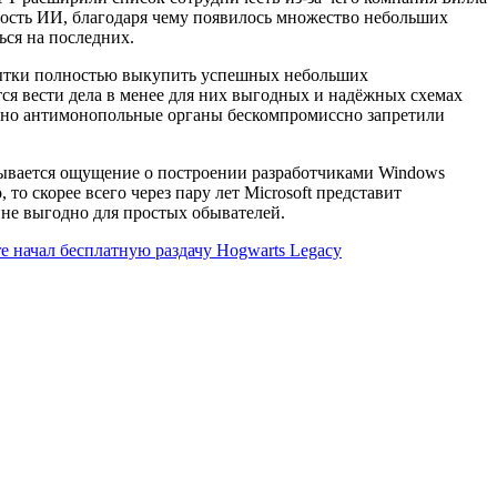
ость ИИ, благодаря чему появилось множество небольших
ся на последних.
Попытки полностью выкупить успешных небольших
тся вести дела в менее для них выгодных и надёжных схемах
ть, но антимонопольные органы бескомпромиссно запретили
адывается ощущение о построении разработчиками Windows
о скорее всего через пару лет Microsoft представит
йне выгодно для простых обывателей.
e начал бесплатную раздачу Hogwarts Legacy