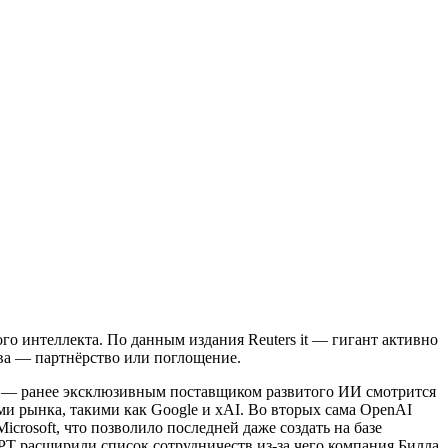
го интеллекта. По данным издания Reuters it — гигант активно
ва — партнёрство или поглощение.
AI — ранее эксклюзивным поставщиком развитого ИИ смотрится
и рынка, такими как Google и xAI. Во вторых сама OpenAI
crosoft, что позволило последней даже создать на базе
PT расширили список сотрудничеств из-за чего компания Билла