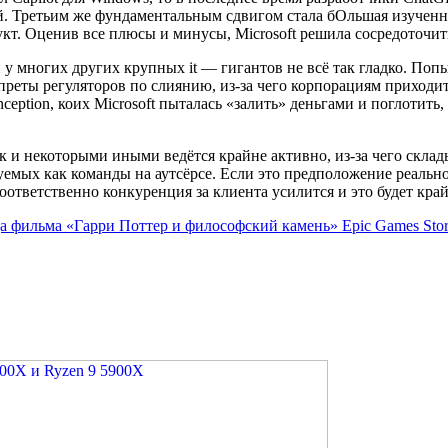
й. Третьим же фундаментальным сдвигом стала бОльшая изученн
т. Оценив все плюсы и минусы, Microsoft решила сосредоточить
и у многих других крупных it — гигантов не всё так гладко. 
преты регуляторов по слиянию, из-за чего корпорациям приходи
nception, коих Microsoft пыталась «залить» деньгами и поглоти
к и некоторыми иными ведётся крайне активно, из-за чего скл
ых как команды на аутсёрсе. Если это предположение реально, т
тветственно конкуренция за клиента усилится и это будет кра
а фильма «Гарри Поттер и философский камень» Epic Games Stor