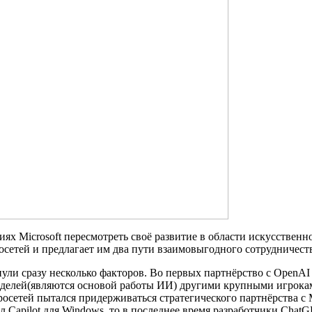
х Microsoft пересмотреть своё развитие в области искусственно
сетей и предлагает им два пути взаимовыгодного сотрудничест
нули сразу несколько факторов. Во первых партнёрство с Open
оделей(являются основой работы ИИ) другими крупными игрокам
росетей пытался придерживаться стратегического партнёрства с Mi
Capilot для Windows, то в последнее время разработчики ChatG