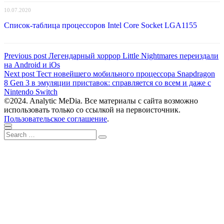
10.07.2020
Список-таблица процессоров Intel Core Socket LGA1155
Навигация
Previous
Previous post
Легендарный хоррор Little Nightmares переиздали
post:
на Android и iOs
по
Next
Next post
Тест новейшего мобильного процессора Snapdragon
записям
post:
8 Gen 3 в эмуляции приставок: справляется со всем и даже с
Nintendo Switch
©2024. Analytic MeDia. Все материалы с сайта возможно
использовать только со ссылкой на первоисточник.
Пользовательское соглашение
.
Scroll
Close
Search
to
Search
for:
top