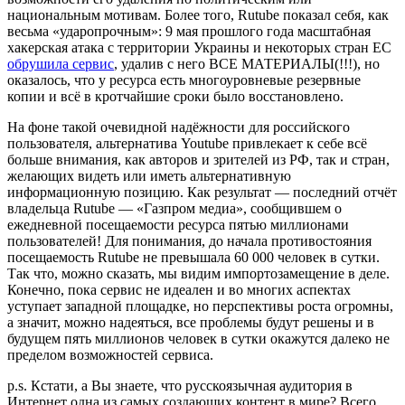
национальным мотивам. Более того, Rutube показал себя, как
весьма «ударопрочным»: 9 мая прошлого года масштабная
хакерская атака с территории Украины и некоторых стран ЕС
обрушила сервис
, удалив с него ВСЕ МАТЕРИАЛЫ(!!!), но
оказалось, что у ресурса есть многоуровневые резервные
копии и всё в кротчайшие сроки было восстановлено.
На фоне такой очевидной надёжности для российского
пользователя, альтернатива Youtube привлекает к себе всё
больше внимания, как авторов и зрителей из РФ, так и стран,
желающих видеть или иметь альтернативную
информационную позицию. Как результат — последний отчёт
владельца Rutube — «Газпром медиа», сообщившем о
ежедневной посещаемости ресурса пятью миллионами
пользователей! Для понимания, до начала противостояния
посещаемость Rutube не превышала 60 000 человек в сутки.
Так что, можно сказать, мы видим импортозамещение в деле.
Конечно, пока сервис не идеален и во многих аспектах
уступает западной площадке, но перспективы роста огромны,
а значит, можно надеяться, все проблемы будут решены и в
будущем пять миллионов человек в сутки окажутся далеко не
пределом возможностей сервиса.
p.s. Кстати, а Вы знаете, что русскоязычная аудитория в
Интернет одна из самых создающих контент в мире? Всего