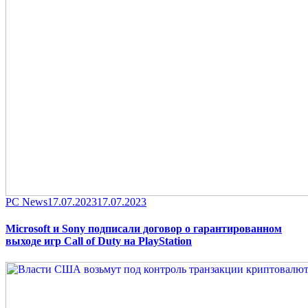
Category
Posted
PC News
17.07.2023
17.07.2023
on
Microsoft и Sony подписали договор о гарантированном
выходе игр Call of Duty на PlayStation