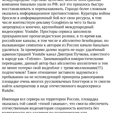
компании банально ушли из РФ, всё это пришлось быстро
восстанавливать и переналаживать. Гораздо более сложным
оказалось информационное противостояние. Кураторы войны
бросили в информационный бой все свои ресурсы, в том
числе контекстную рекламу Google(из-за чего та была
запрещена) и конечно, крупнейший международный
видеосервис Youtube. Просторы сервиса заполнили
проукраинские пропагандистские ролики, в то время как
российские каналы, в том числе и абсолютно безобидные, но
вызывающие симпатии к авторам из России начали банально
удаляться. За примерами далеко ходить не надо: удалённый
администрацией Youtube канал Дмитрия Пучкова, известного
в народе как «Гоблин». Занимающийся юмористическими
переводами, данный автор был абсолютно аполитичен и тем
не менее потерял свой видеоблог с тремя миллионами(!!!)
подписчиков! Такое отношение заставило задуматься о
пребывании на не исповедующей принципы равноправия
площадке очень многих русскоязычных блоггеров и те смогли
найти альтернативу в виде отечественного видеосервиса
Rutube.
Имеющая все сервера на территории России, площадка
оказалась той самой «тихой гаванью», что смогла обеспечить
отечественным видеоавторам сохранность контента без
возможности его удаления по политическим или