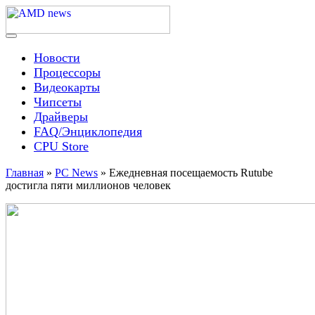
Skip
to
content
Menu
AMD news
Новости
Процессоры
Видеокарты
Чипсеты
Драйверы
FAQ/Энциклопедия
CPU Store
Главная
»
PC News
»
Ежедневная посещаемость Rutube
достигла пяти миллионов человек