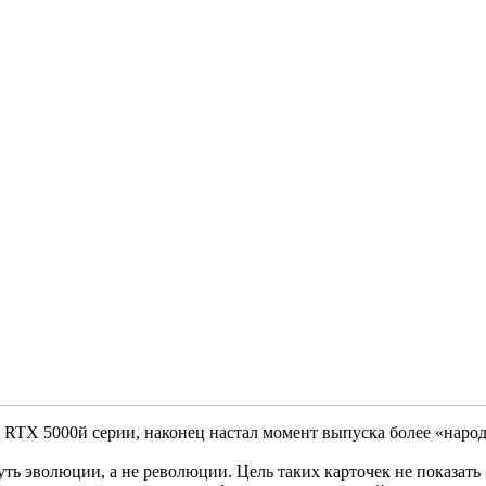
e RTX 5000й серии, наконец настал момент выпуска более «нар
 путь эволюции, а не революции. Цель таких карточек не показа