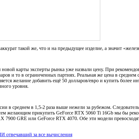
аккурат такой же, что и на предыдущее изделие, а значит «желе
м новой карты эксперты рынка уже назвали цену. При рекомендо
ров и то в ограниченных партиях. Реальная же цена в среднем с
ляется желание добавить ещё 50 долларов/евро и купить более 
иного уровня.
сии в среднем в 1,5-2 раза выше нежели за рубежом. Следовате
всем желающим прикупить GeForce RTX 5060 Ti 16Gb мы бы реко
RX 7900 GRE или GeForce RTX 4070. Обе эти модели превосходя
з ИИ отвечавший за все вычисления