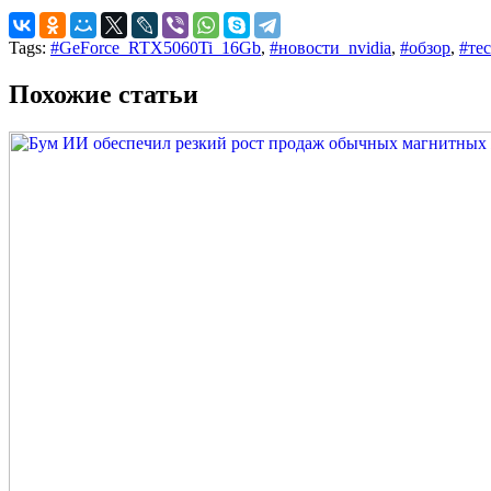
Tags:
#GeForce_RTX5060Ti_16Gb
,
#новости_nvidia
,
#обзор
,
#те
Похожие статьи