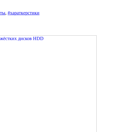
сты
,
#хараткерстики