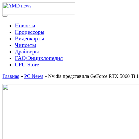
Skip
to
content
Menu
AMD news
Новости
Процессоры
Видеокарты
Чипсеты
Драйверы
FAQ/Энциклопедия
CPU Store
Главная
»
PC News
»
Nvidia представила GeForce RTX 5060 Ti 