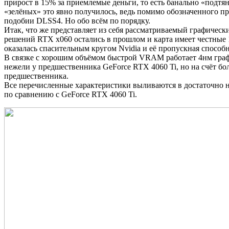
прирост в 15% за приемлемые деньги, то есть банально «подтя
«зелёных» это явно получилось, ведь помимо обозначенного 
подобии DLSS4. Но обо всём по порядку.
Итак, что же представляет из себя рассматриваемый графическ
решений RTX x060 остались в прошлом и карта имеет честные 
оказалась спасительным кругом Nvidia и её пропускная спосо
В связке с хорошим объёмом быстрой VRAM работает 4нм графи
нежели у предшественника GeForce RTX 4060 Ti, но на счёт б
предшественника.
Все перечисленные характеристики выливаются в достаточно н
по сравнению с GeForce RTX 4060 Ti.