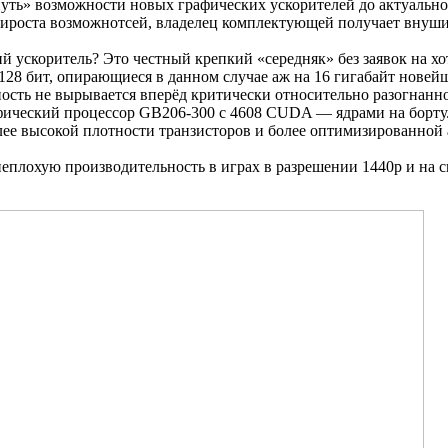
нуть» возможности новых графических ускорителей до актуальног
прироста возможнотсей, владелец комплектующей получает внуш
ий ускоритель? Это честный крепкий «середняк» без заявок на 
128 бит, опирающиеся в данном случае аж на 16 гигабайт нове
бность не вырывается вперёд критически относительно разогна
ческий процессор GB206-300 с 4608 CUDA — ядрами на борту. Э
олее высокой плотности транзисторов и более оптимизированно
еплохую производительность в играх в разрешении 1440p и на 