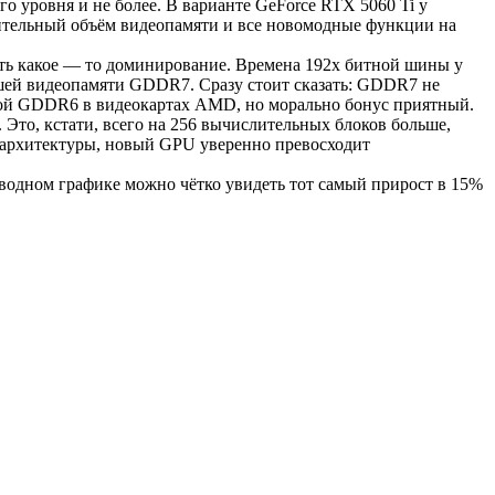
о уровня и не более. В варианте GeForce RTX 5060 Ti у
ительный объём видеопамяти и все новомодные функции на
хоть какое — то доминирование. Времена 192х битной шины у
йшей видеопамяти GDDR7. Сразу стоит сказать: GDDR7 не
нной GDDR6 в видеокартах AMD, но морально бонус приятный.
то, кстати, всего на 256 вычислительных блоков больше,
й архитектуры, новый GPU уверенно превосходит
сводном графике можно чётко увидеть тот самый прирост в 15%