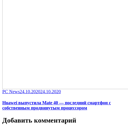
Category
Posted
PC News
24.10.2020
24.10.2020
on
Huawei выпустила Mate 40 — последний смартфон с
собственным продвинутым процессором
Добавить комментарий