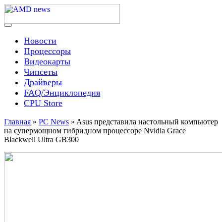
Skip
to
content
Menu
AMD news
Новости
Процессоры
Видеокарты
Чипсеты
Драйверы
FAQ/Энциклопедия
CPU Store
Главная
»
PC News
»
Asus представила настольный компьютер
на супермощном гибридном процессоре Nvidia Grace
Blackwell Ultra GB300