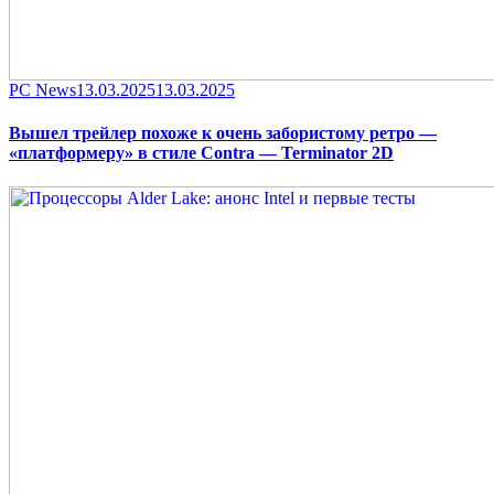
Category
Posted
PC News
13.03.2025
13.03.2025
on
Вышел трейлер похоже к очень забористому ретро —
«платформеру» в стиле Contra — Terminator 2D