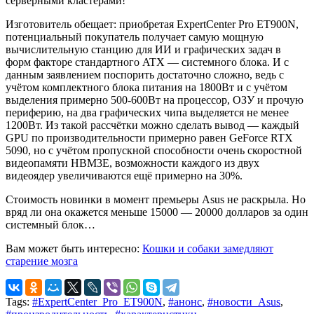
серверными кластерами!
Изготовитель обещает: приобретая ExpertCenter Pro ET900N,
потенциальный покупатель получает самую мощную
вычислительную станцию для ИИ и графических задач в
форм факторе стандартного ATX — системного блока. И с
данным заявлением поспорить достаточно сложно, ведь с
учётом комплектного блока питания на 1800Вт и с учётом
выделения примерно 500-600Вт на процессор, ОЗУ и прочую
периферию, на два графических чипа выделяется не менее
1200Вт. Из такой рассчётки можно сделать вывод — каждый
GPU по производительности примерно равен GeForce RTX
5090, но с учётом пропускной способности очень скоростной
видеопамяти HBM3E, возможности каждого из двух
видеоядер увеличиваются ещё примерно на 30%.
Стоимость новинки в момент премьеры Asus не раскрыла. Но
вряд ли она окажется меньше 15000 — 20000 долларов за один
системный блок…
Вам может быть интересно:
Кошки и собаки замедляют
старение мозга
Tags:
#ExpertCenter_Pro_ET900N
,
#анонс
,
#новости_Asus
,