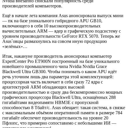
Nvidia внезапно снискали популярность среди
производителей компьютеров.
Ещё в начале лета компания Asus анонсировала выпуск мини
— пк на базе уникального гибридного APU GB10,
включающего в себя 10 высокопроизводительных
вычислительных ARM — ядер и графическую подсистему с
уровнем производительности GeForce RTX 5070. Теперь же
Asus`овцы размахнулись на совсем иную продукцию
«зелёных»…
Итак, накануне производитель анонсировал компьютер
ExpertCenter Pro ET900N построенный на базе уникального
новейшего промышленного чипа Nvidia Nvidia Grace
Blackwell Ultra GB300. Чтобы понимать о каком APU идёт
речь уточним лишь два параметра этой комплектующей:
процессорная часть включает в себя сразу 72 ядра с
архитектурой ARM обладающих высокой
производительностью и сразу два бескомпромиссно мощных
графических процессора Blackwell Ultra, оснащённых 288
гигабайтами видеопамяти HBM3E с пропускной
способностью 8 Тбайт/с. Asus обещает: такая система, в связке
с максимальным объёмом оперативной памяти в размере 784
гигабайт обеспечит производительность на уровне 20
Пфлопс, что примерно сопоставимо с небольшими ИИ —