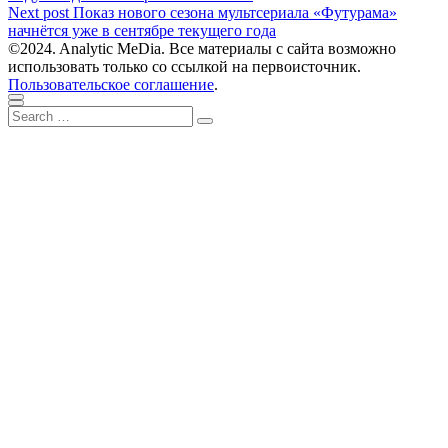
по
Next
Next post
Показ нового сезона мультсериала «Футурама»
записям
post:
начнётся уже в сентябре текущего года
©2024. Analytic MeDia. Все материалы с сайта возможно
использовать только со ссылкой на первоисточник.
Пользовательское соглашение
.
Scroll
Close
Search
to
Search
for:
top