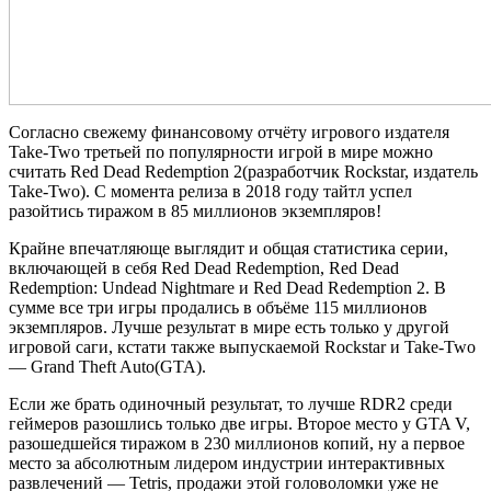
Согласно свежему финансовому отчёту игрового издателя
Take-Two третьей по популярности игрой в мире можно
считать Red Dead Redemption 2(разработчик Rockstar, издатель
Take-Two). С момента релиза в 2018 году тайтл успел
разойтись тиражом в 85 миллионов экземпляров!
Крайне впечатляюще выглядит и общая статистика серии,
включающей в себя Red Dead Redemption, Red Dead
Redemption: Undead Nightmare и Red Dead Redemption 2. В
сумме все три игры продались в объёме 115 миллионов
экземпляров. Лучше результат в мире есть только у другой
игровой саги, кстати также выпускаемой Rockstar и Take-Two
— Grand Theft Auto(GTA).
Если же брать одиночный результат, то лучше RDR2 среди
геймеров разошлись только две игры. Второе место у GTA V,
разошедшейся тиражом в 230 миллионов копий, ну а первое
место за абсолютным лидером индустрии интерактивных
развлечений — Tetris, продажи этой головоломки уже не