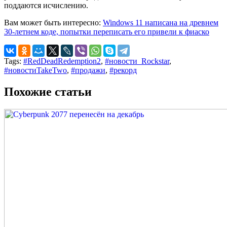
поддаются исчислению.
Вам может быть интересно:
Windows 11 написана на древнем
30-летнем коде, попытки переписать его привели к фиаско
Tags:
#RedDeadRedemption2
,
#новости_Rockstar
,
#новостиTakeTwo
,
#продажи
,
#рекорд
Похожие статьи