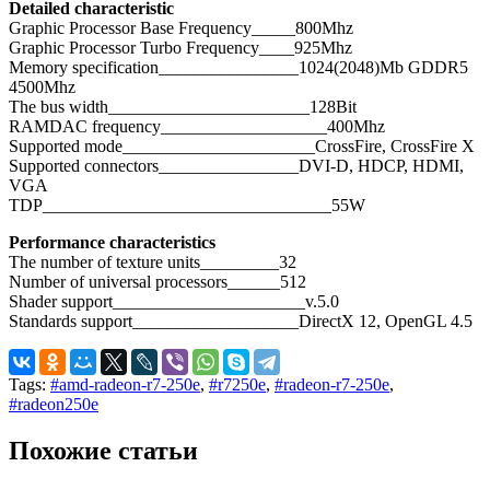
Detailed characteristic
Graphic Processor Base Frequency_____800Mhz
Graphic Processor Turbo Frequency____925Mhz
Memory specification________________1024(2048)Mb GDDR5
4500Mhz
The bus width_______________________128Bit
RAMDAC frequency___________________400Mhz
Supported mode______________________CrossFire, CrossFire X
Supported connectors________________DVI-D, HDCP, HDMI,
VGA
TDP_________________________________55W
Рerformance characteristics
The number of texture units_________32
Number of universal processors______512
Shader support______________________v.5.0
Standards support___________________DirectX 12, OpenGL 4.5
Tags:
#amd-radeon-r7-250e
,
#r7250e
,
#radeon-r7-250e
,
#radeon250e
Похожие статьи