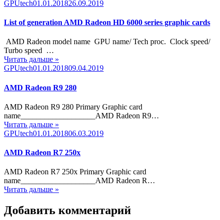
Category
Posted
GPUtech
01.01.2018
26.09.2019
on
List of generation AMD Radeon HD 6000 series graphic cards
AMD Radeon model name GPU name/ Tech proc. Clock speed/
Turbo speed …
Читать дальше »
Category
Posted
GPUtech
01.01.2018
09.04.2019
on
AMD Radeon R9 280
AMD Radeon R9 280 Primary Graphic card
name___________________AMD Radeon R9…
Читать дальше »
Category
Posted
GPUtech
01.01.2018
06.03.2019
on
AMD Radeon R7 250x
AMD Radeon R7 250x Primary Graphic card
name___________________AMD Radeon R…
Читать дальше »
Добавить комментарий