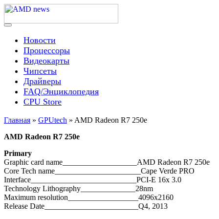
Skip
to
content
Menu
AMD news
Новости
Процессоры
Видеокарты
Чипсеты
Драйверы
FAQ/Энциклопедия
CPU Store
Главная
»
GPUtech
»
AMD Radeon R7 250e
AMD Radeon R7 250e
Primary
Graphic card name___________________AMD Radeon R7 250e
Core Tech name______________________Cape Verde PRO
Interface___________________________PCI-E 16x 3.0
Technology Lithography______________28nm
Maximum resolution__________________4096x2160
Release Date________________________Q4, 2013