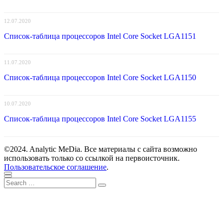
12.07.2020
Список-таблица процессоров Intel Core Socket LGA1151
11.07.2020
Список-таблица процессоров Intel Core Socket LGA1150
10.07.2020
Список-таблица процессоров Intel Core Socket LGA1155
©2024. Analytic MeDia. Все материалы с сайта возможно
использовать только со ссылкой на первоисточник.
Пользовательское соглашение
.
Scroll
Close
Search
to
Search
for:
top