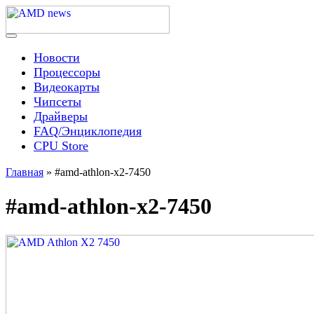
Skip
to
content
Menu
AMD news
Новости
Процессоры
Видеокарты
Чипсеты
Драйверы
FAQ/Энциклопедия
CPU Store
Главная
»
#amd-athlon-x2-7450
#amd-athlon-x2-7450