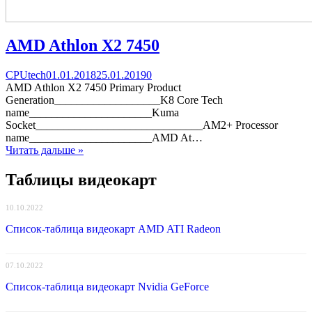
AMD Athlon X2 7450
Categories
Posted
comments
CPUtech
01.01.2018
25.01.2019
0
on
on
AMD Athlon X2 7450 Primary Product
AMD
Generation___________________K8 Core Tech
Athlon
name______________________Kuma
X2
Socket______________________________AM2+ Processor
7450
name______________________AMD At…
Читать дальше »
Таблицы видеокарт
10.10.2022
Список-таблица видеокарт AMD ATI Radeon
07.10.2022
Список-таблица видеокарт Nvidia GeForce