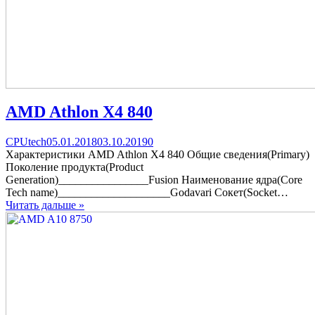
AMD Athlon X4 840
Categories
Posted
comments
CPUtech
05.01.2018
03.10.2019
0
on
on
Характеристики AMD Athlon X4 840 Общие сведения(Primary)
AMD
Поколение продукта(Product
Athlon
Generation)________________Fusion Наименование ядра(Core
X4
Tech name)____________________Godavari Сокет(Socket…
840
Читать дальше »