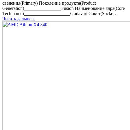
AMD
сведения(Primary) Поколение продукта(Product
Athlon
Generation)________________Fusion Наименование ядра(Core
X4
Tech name)____________________Godavari Сокет(Socke…
860K
Читать дальше »