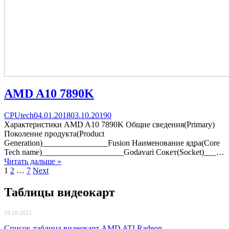
AMD A10 7890K
Categories
Posted
comments
CPUtech
04.01.2018
03.10.2019
0
on
on
Характеристики AMD A10 7890K Общие сведения(Primary)
AMD
Поколение продукта(Product
A10
Generation)________________Fusion Наименование ядра(Core
7890K
Tech name)____________________Godavari Сокет(Socket)___…
Читать дальше »
Навигация
Page
Page
Page
1
2
…
7
Next
по
Таблицы видеокарт
записям
10.10.2022
Список-таблица видеокарт AMD ATI Radeon