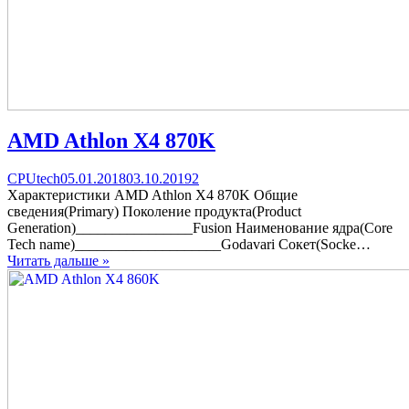
AMD Athlon X4 870K
Categories
Posted
comments
CPUtech
05.01.2018
03.10.2019
2
on
on
Характеристики AMD Athlon X4 870K Общие
AMD
сведения(Primary) Поколение продукта(Product
Athlon
Generation)________________Fusion Наименование ядра(Core
X4
Tech name)____________________Godavari Сокет(Socke…
870K
Читать дальше »