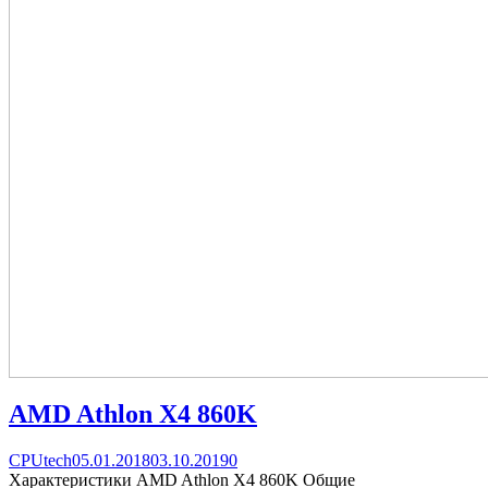
AMD Athlon X4 860K
Categories
Posted
comments
CPUtech
05.01.2018
03.10.2019
0
on
on
Характеристики AMD Athlon X4 860K Общие