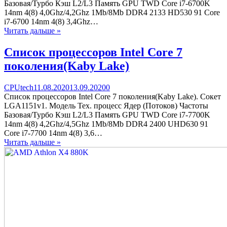
процессоров
Базовая/Турбо Кэш L2/L3 Память GPU TWD Core i7-6700K
Intel
14nm 4(8) 4,0Ghz/4,2Ghz 1Mb/8Mb DDR4 2133 HD530 91 Core
Core
i7-6700 14nm 4(8) 3,4Ghz…
6
Читать дальше »
поколения(Skylake)
Список процессоров Intel Core 7
поколения(Kaby Lake)
Categories
Posted
comments
CPUtech
11.08.2020
13.09.2020
0
on
on
Список процессоров Intel Core 7 поколения(Kaby Lake). Сокет
Список
LGA1151v1. Модель Тех. процесс Ядер (Потоков) Частоты
процессоров
Базовая/Турбо Кэш L2/L3 Память GPU TWD Core i7-7700K
Intel
14nm 4(8) 4,2Ghz/4,5Ghz 1Mb/8Mb DDR4 2400 UHD630 91
Core
Core i7-7700 14nm 4(8) 3,6…
7
Читать дальше »
поколения(Kaby
Lake)