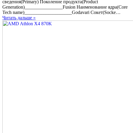
AMD
сведения(Primary) Поколение продукта(Product
Athlon
Generation)________________Fusion Наименование ядра(Core
X4
Tech name)____________________Godavari Сокет(Socke…
880K
Читать дальше »