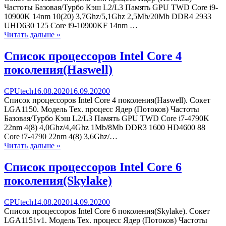
процессоров
Частоты Базовая/Турбо Кэш L2/L3 Память GPU TWD Core i9-
Intel
10900K 14nm 10(20) 3,7Ghz/5,1Ghz 2,5Mb/20Mb DDR4 2933
Core
UHD630 125 Core i9-10900KF 14nm …
10
Читать дальше »
поколения(Comet
Lake-
Список процессоров Intel Core 4
S)
поколения(Haswell)
Categories
Posted
comments
CPUtech
16.08.2020
16.09.2020
0
on
on
Список процессоров Intel Core 4 поколения(Haswell). Сокет
Список
LGA1150. Модель Тех. процесс Ядер (Потоков) Частоты
процессоров
Базовая/Турбо Кэш L2/L3 Память GPU TWD Core i7-4790K
Intel
22nm 4(8) 4,0Ghz/4,4Ghz 1Mb/8Mb DDR3 1600 HD4600 88
Core
Core i7-4790 22nm 4(8) 3,6Ghz/…
4
Читать дальше »
поколения(Haswell)
Список процессоров Intel Core 6
поколения(Skylake)
Categories
Posted
comments
CPUtech
14.08.2020
14.09.2020
0
on
on
Список процессоров Intel Core 6 поколения(Skylake). Сокет
Список
LGA1151v1. Модель Тех. процесс Ядер (Потоков) Частоты