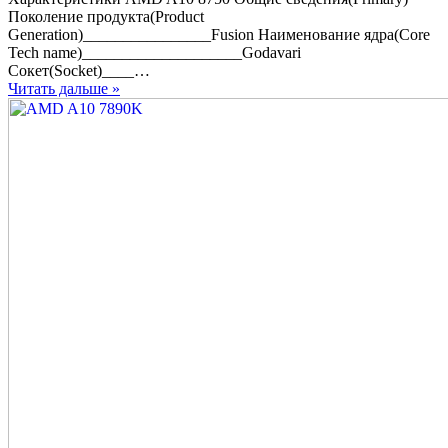
AMD
Поколение продукта(Product
A10
Generation)________________Fusion Наименование ядра(Core
8750
Tech name)____________________Godavari
Сокет(Socket)____…
Читать дальше »