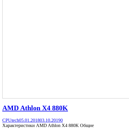
AMD Athlon X4 880K
Categories
Posted
comments
CPUtech
05.01.2018
03.10.2019
0
on
on
Характеристики AMD Athlon X4 880K Общие