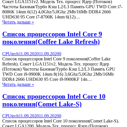
Список
Сокет LGA1151v2. Модель Тех. процесс Ядер (Потоков)
процессоров
Частоты Базовая/Турбо Кэш L2/L3 Память GPU TWD Core i7-
Intel
8086K 14nm 6(12) 4,0Ghz/5,0Ghz 2Mb/16Mb DDR4 2666
Core
UHD630 95 Core i7-8700K 14nm 6(12)…
8
Читать дальше »
поколения(Coffee
Lake)
Список процессоров Intel Core 9
поколения(Coffee Lake Refresh)
Categories
Posted
comments
CPUtech
11.09.2020
11.09.2020
0
on
on
Список процессоров Intel Core 9 поколения(Coffee Lake
Список
Refresh). Сокет LGA1151v2. Модель Тех. процесс Ядер
процессоров
(Потоков) Частоты Базовая/Турбо Кэш L2/L3 Память GPU
Intel
TWD Core i9-9900K 14nm 8(16) 3,6Ghz/5,0Ghz 2Mb/16Mb
Core
DDR4 2666 UHD630 95 Core i9-9900KF 14n…
9
Читать дальше »
поколения(Coffee
Lake
Список процессоров Intel Core 10
Refresh)
поколения(Comet Lake-S)
Categories
Posted
comments
CPUtech
11.09.2020
11.09.2020
0
on
on
Список процессоров Intel Core 10 поколения(Comet Lake-S).
Список
Сокет LGA1200. Модель Тех. процесс Ядер (Потоков)