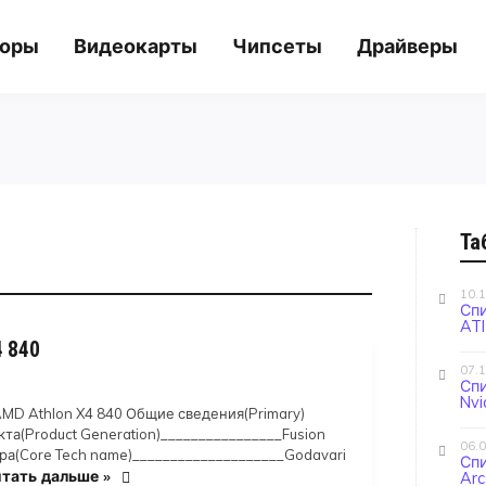
соры
Видеокарты
Чипсеты
Драйверы
Та
10.
Сп
ATI
4 840
07.
Сп
Nvi
MD Athlon X4 840 Общие сведения(Primary)
та(Product Generation)________________Fusion
06.
а(Core Tech name)____________________Godavari
Спи
тать дальше »
Arc