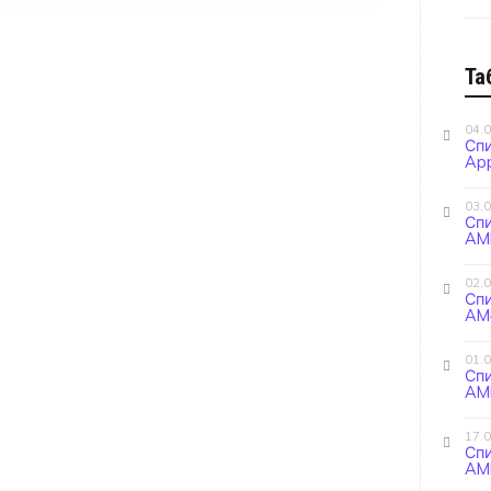
Та
04.
Сп
App
03.
Сп
AM
02.
Сп
AM4
01.
Сп
AM
17.
Сп
AMD