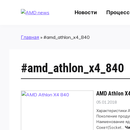
Skip
to
AMD news
Новости
Процес
content
Главная
»
#amd_athlon_x4_840
#amd_athlon_x4_840
AMD Athlon X
Posted
05.01.2018
on
Характеристики A
Поколение продук
Наименование ядр
Чи
Сокет(Socket…