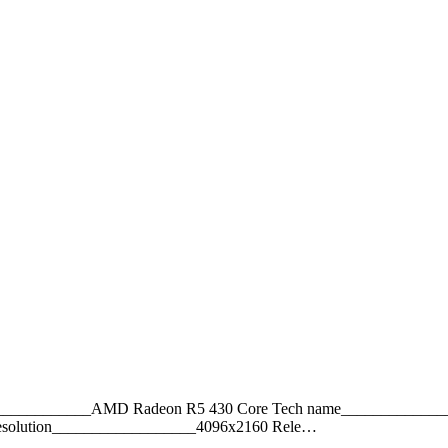
____________AMD Radeon R5 430 Core Tech name______________
esolution__________________4096x2160 Rele…