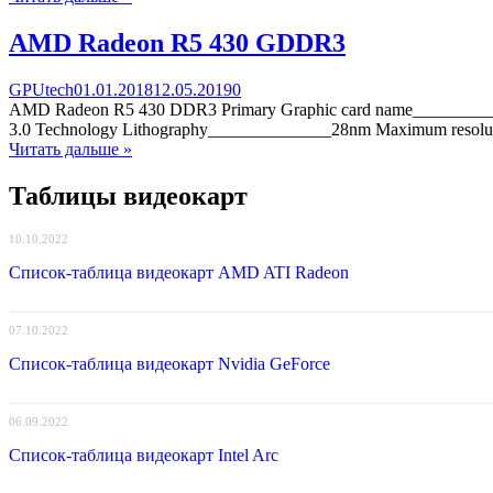
R5
430
AMD Radeon R5 430 GDDR3
GDDR5
Categories
Posted
comments
GPUtech
01.01.2018
12.05.2019
0
on
on
AMD Radeon R5 430 DDR3 Primary Graphic card name_________
AMD
3.0 Technology Lithography______________28nm Maximum reso
Radeon
Читать дальше »
R5
430
Таблицы видеокарт
GDDR3
10.10.2022
Список-таблица видеокарт AMD ATI Radeon
07.10.2022
Список-таблица видеокарт Nvidia GeForce
06.09.2022
Список-таблица видеокарт Intel Arc