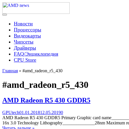
Skip
to
content
Menu
AMD news
Новости
Процессоры
Видеокарты
Чипсеты
Драйверы
FAQ/Энциклопедия
CPU Store
Главная
»
#amd_radeon_r5_430
#amd_radeon_r5_430
AMD Radeon R5 430 GDDR5
Categories
Posted
comments
GPUtech
01.01.2018
12.05.2019
0
on
on
AMD Radeon R5 430 GDDR5 Primary Graphic card name_______
AMD
16x 3.0 Technology Lithography______________28nm Maximum r
Radeon
Читать дальше »