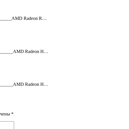
________AMD Radeon R…
________AMD Radeon H…
________AMD Radeon H…
ечены
*