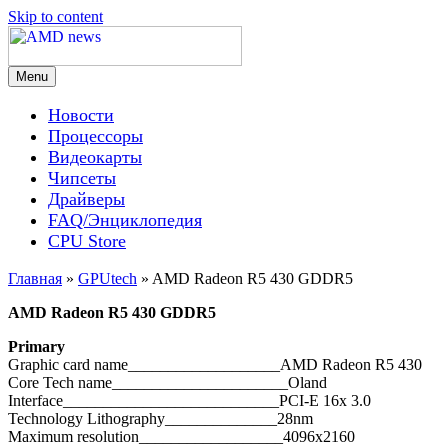
Skip to content
Menu
AMD news
Новости
Процессоры
Видеокарты
Чипсеты
Драйверы
FAQ/Энциклопедия
CPU Store
Главная
»
GPUtech
»
AMD Radeon R5 430 GDDR5
AMD Radeon R5 430 GDDR5
Primary
Graphic card name___________________AMD Radeon R5 430
Core Tech name______________________Oland
Interface___________________________PCI-E 16x 3.0
Technology Lithography______________28nm
Maximum resolution__________________4096x2160