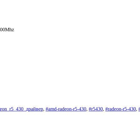
500Mhz
eon_r5_430_драйвер
,
#amd-radeon-r5-430
,
#r5430
,
#radeon-r5-430
,