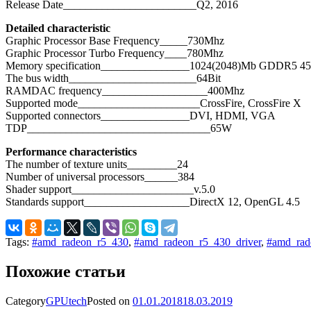
Release Date________________________Q2, 2016
Detailed characteristic
Graphic Processor Base Frequency_____730Mhz
Graphic Processor Turbo Frequency____780Mhz
Memory specification________________1024(2048)Mb GDDR5 4
The bus width_______________________64Bit
RAMDAC frequency___________________400Mhz
Supported mode______________________CrossFire, CrossFire X
Supported connectors________________DVI, HDMI, VGA
TDP_________________________________65W
Рerformance characteristics
The number of texture units_________24
Number of universal processors______384
Shader support______________________v.5.0
Standards support___________________DirectX 12, OpenGL 4.5
Tags:
#amd_radeon_r5_430
,
#amd_radeon_r5_430_driver
,
#amd_rad
Похожие статьи
Category
GPUtech
Posted on
01.01.2018
18.03.2019