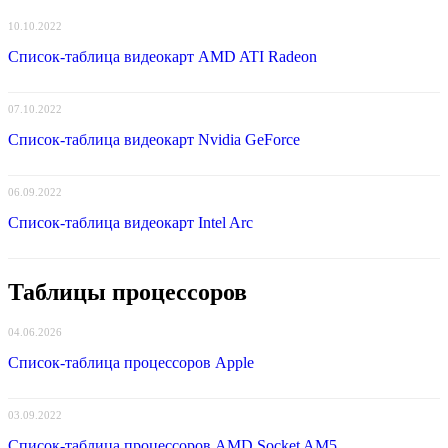
ядер
10.10.2022
и
вдвое
Список-таблица видеокарт AMD ATI Radeon
выросшая
ИИ
—
07.10.2022
производительность
Список-таблица видеокарт Nvidia GeForce
06.09.2022
Список-таблица видеокарт Intel Arc
Таблицы процессоров
04.06.2026
Список-таблица процессоров Apple
03.09.2022
Список-таблица процессоров AMD Socket AM5