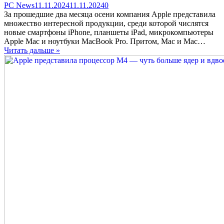
Categories
Posted
comments
PC News
11.11.2024
11.11.2024
0
on
on
За прошедшие два месяца осени компания Apple представила
Новейший
множество интересной продукции, среди которой числятся
Apple
новые смартфоны iPhone, планшеты iPad, микрокомпьютеры
M4
Apple Mac и ноутбуки MacBook Pro. Притом, Mac и Mac…
Max
Читать дальше »
стал
самым
быстрым
пользовательским
процессором
на
рынке,
обойдя
новейшие
Ryzen
и
Core
i9