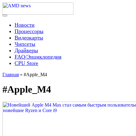
Skip
to
content
Menu
AMD news
Новости
Процессоры
Видеокарты
Чипсеты
Драйверы
FAQ/Энциклопедия
CPU Store
Главная
»
#Apple_M4
#Apple_M4