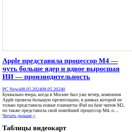
Apple представила процессор M4 —
чуть больше ядер и вдвое выросшая
ИИ — производительность
Categories
Posted
comments
PC News
08.05.2024
08.05.2024
0
on
on
Буквально вчера, когда в Москве был уже вечер, компания
Apple
Apple провела большую презентацию, в рамках которой не
представила
только представила новые планшеты iPad на базе чипов M2,
процессор
но также представила свой новейший процессор M4, о…
M4
Читать дальше »
—
чуть
Таблицы видеокарт
больше