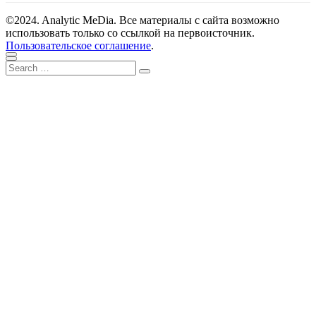
©2024. Analytic MeDia. Все материалы с сайта возможно
использовать только со ссылкой на первоисточник.
Пользовательское соглашение
.
Scroll
Close
Search
to
Search
for:
top