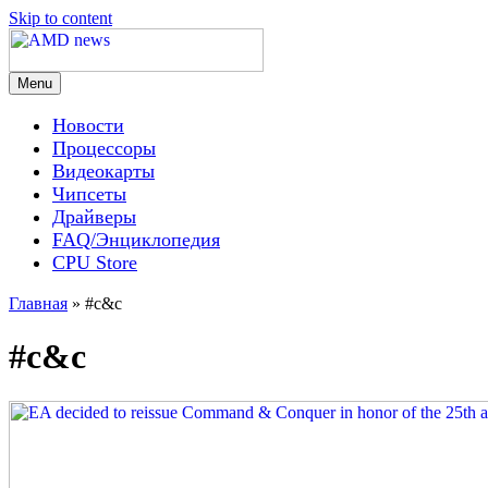
Skip to content
Menu
AMD news
Новости
Процессоры
Видеокарты
Чипсеты
Драйверы
FAQ/Энциклопедия
CPU Store
Главная
»
#c&c
#c&c