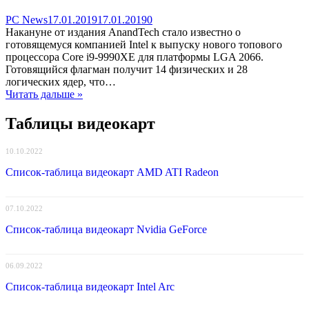
Categories
Posted
comments
PC News
17.01.2019
17.01.2019
0
on
on
Накануне от издания AnandTech стало известно о
Intel
готовящемуся компанией Intel к выпуску нового топового
готовит
процессора Core i9-9990XE для платформы LGA 2066.
ограниченные
Готовящийся флагман получит 14 физических и 28
партии
логических ядер, что…
процессора
Читать дальше »
для
энтузиастов
Таблицы видеокарт
Core
i9-
10.10.2022
9990XE
Список-таблица видеокарт AMD ATI Radeon
07.10.2022
Список-таблица видеокарт Nvidia GeForce
06.09.2022
Список-таблица видеокарт Intel Arc