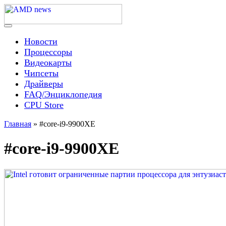
Skip
to
content
Menu
AMD news
Новости
Процессоры
Видеокарты
Чипсеты
Драйверы
FAQ/Энциклопедия
CPU Store
Главная
»
#core-i9-9900XE
#core-i9-9900XE