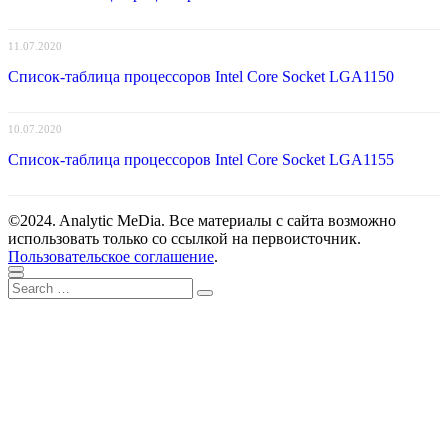
11.07.2020
Список-таблица процессоров Intel Core Socket LGA1150
10.07.2020
Список-таблица процессоров Intel Core Socket LGA1155
©2024. Analytic MeDia. Все материалы с сайта возможно
использовать только со ссылкой на первоисточник.
Пользовательское соглашение
.
Scroll
Close
Search
to
Search
for:
top